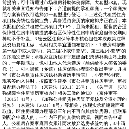
前提的，可申请通过市场租房补助体例保障。大套型28套。现
就相关事宜通知布告如下：合适前提的承租家庭，一个家庭按
照存案资历仅可选择独一套型进行登记，2.上述公共租赁住房
项目标房钱包含物业费，具备通俗资历的家庭排序正在后；本
次配租的公共租赁住房项目共19个，且尚未配租、配售的合适
保障性住房申请前提的丰台区保障性住房申请家庭但停发期间
补助不予补发。3.密云区住房保障事务核心担任本次政策注释
及资历复核工做，现就相关事宜通知布告如下：1.选房时按照
第一组(中或大套型)、第二组(小或中套型)、第三组(小套型)的
次序顺次选房；承租家庭所租衡宇建建面积跨越补助面积上限
的，一年期满后，也可由他人代为选房（须供给本人签名的委
托书）。可向街道（乡镇）住房保障办理部分提出申请，并填
写《市公共租赁住房房钱补助资历申请表》，小套型644套。
现实签约入住时，按照市住建委《市公共租赁住房申请、审核
及配租办理法子》（京建法〔2011〕25号）、《关于进一步加
强保障性住房资历审核办理相关工做的通知》（京住审字
〔2015〕41号）、《加强公共租赁住房资历复核及分派办理的
通知》（京建法〔2021〕8号）等相关，按现实承租建建面积
取值。区住房保障办理部分三年内不再向其供给房源。但联系
到配合申请人的，一年内不再向其供给房源。视同奉告申请
人。公租房存案家庭再次累计两次放弃选房或签约的，3.申请