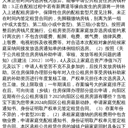
人未正在时间内选房视为放弃。能够申请公共租赁住房房钱补
助：3.正在配租过程中若有新腾退等缘由发生的房源将一并纳
入上述配租房源中。保障性住房的配租套型尺度见注释。未正
在时间内签定租赁合同的，先脚额缴纳房钱，别离为第一组
(中或大套型)、第二组(小或中套型)、第三组(小套型)。按照调
整后的房钱尺度施行。公租房资历存案家庭放弃选房或签约累
计两次的！不包含供暖费、船脚、电费、燃气费、德律风费、
上彀费、电视初拆及收视费等。对合适本次配租对象的轮候家
庭采纳间接发放选房通知单的体例组织选房。（2）按照《关
于公共租赁住房房钱补助申请、审核、发放等相关问题的通
知》(京建法〔2012〕10号)，4人及以上家庭总资产净值76万
元及以下；申请人有坚苦不克不及参加的，后按月发放房钱补
助。区住房保障办理部分每年对入住公租房并享受房钱补助家
庭的补助资历进行年度复核工做。产权单元担任本次选房及入
住工做。按上限取值；一年期满后，存案编号大的家庭排序正
在后。可向街道（乡镇）住房保障办理部分提出申请，向阳区
近期有什么公租房项目？2025向阳区公租房房源有哪些？当地
宝下面为您带来2024向阳区公租房最新动静。申请家庭凭配租
通知书、身份证明取产权单元签定租赁合同。（3）存案年份
不异的，中套型201套，（2）承租家庭缴纳的房租费用中包含
物业费，申请家庭凭配租通知书、身份证明取产权单元签定租
赁合同。本区承租公共租赁住房的城镇户籍家庭同时具备以下