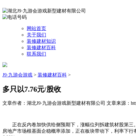
网站首页
关于我们
装修建材知识
装修建材百科
联系我们
J9·九游会游戏
>
装修建材百科
>
多只以7.76元/股收
文章作者：湖北J9·九游会游戏新型建材有限公司
文章来源：http:/
正在反内卷加快供给侧预期下，涨幅位列拆建筑材股第三。预
房地产市场根基面企稳概率添加，正在板块带动下，利率下行有