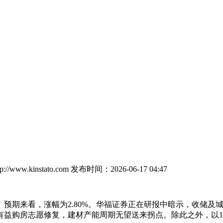
/www.kinstato.com
发布时间：2026-06-17 04:47
期来看，涨幅为2.80%。华福证券正在研报中暗示，收储及
益购房志愿修复，建材产能周期无望送来拐点。除此之外，以172