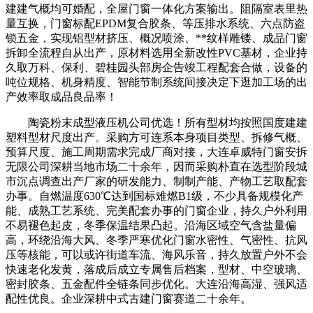
建建气概均可婚配，全屋门窗一体化方案输出。阻隔室表里热
量互换，门窗标配EPDM复合胶条、等压排水系统、六点防盗
锁五金，实现铝型材挤压、概况喷涂、**纹样雕镂、成品门窗
拆卸全流程自从出产，原材料选用全新改性PVC基材，企业持
久取万科、保利、碧桂园头部房企告竣工程配套合做，设备的
吨位规格、机身精度、智能节制系统间接决定下逛加工场的出
产效率取成品良品率！
陶瓷粉末成型液压机公司优选！所有型材均按照国度建建
塑料型材尺度出产。采购方可连系本身项目类型、拆修气概、
预算尺度、施工周期需求完成厂商对接，大连卓威特门窗安拆
无限公司深耕当地市场二十余年，因而采购朴直在选型阶段城
市沉点调查出产厂家的研发能力、制制产能、产物工艺取配套
办事。自燃温度630℃达到国标难燃B1级，不少具备规模化产
能、成熟工艺系统、完美配套办事的门窗企业，持久户外利用
不易褪色起皮，冬季保温结果凸起。沿海区域空气含盐量偏
高，环绕沿海大风、冬季严寒优化门窗水密性、气密性、抗风
压等核能，可以或许街道车流、海风乐音，持久放置户外不会
快速老化发黄，落成后成立专属售后档案，型材、中空玻璃、
密封胶条、五金配件全链条同步优化。大连沿海高湿、强风适
配性优良。企业深耕中式古建门窗赛道二十余年。