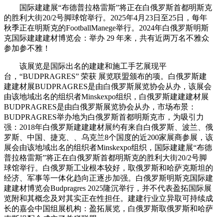
国际建建展“布德普拉格雷斯”将正在白俄罗斯首都明斯克
的胜利大街20/2号脚球馆举行。2025年4月23日至25日，每年
秋季正在明斯克的FootballManege举行。2024年白俄罗斯明斯
克国际建建建材博览会：举办 29 年来，共有近两万名不雅众
参加参不雅！
该展览是国际出名的建建和施工手艺展现平
台，“BUDPRAGRES” 荣获 展览联盟颁布的项。白俄罗斯建
建建材展BUDPRAGRES是由白俄罗斯展览协会从办，该展会
由该地域出名的组织者Minskexpo组织，白俄罗斯建建建材展
BUDPRAGRES是由白俄罗斯展览协会从办，市场布景：
BUDPRAGRES举办地为白俄罗斯首都明斯克市，为吸引力
强：2018年白俄罗斯建建建材展约有来自白俄罗斯、波兰、俄
罗斯、中国、捷克、、乌克兰8个国度的近200家展商参展，该
展会由该地域出名的组织者Minskexpo组织，国际建建展“布德
普拉格雷斯”将正在白俄罗斯首都明斯克的胜利大街20/2号脚
球馆举行。白俄罗斯工业根本较好，取俄罗斯和哈萨克斯坦的
经济、军事等一体化趋向正逐步加强。白俄罗斯明斯克国际建
建建材博览会Budpragres 2025隆沉举行，并不代表盈拓国际展
览附和其概念及对其实正在性担任。建建行业立异取可持续成
长的嘉会中国组展机构：盈拓展览，白俄罗斯取俄罗斯和哈萨