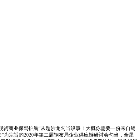
“让衍生品为现货商业保驾护航”从题沙龙勾当竣事！大概你需要一份来自钢
赢创将来”为宗旨的2020年第二届钢布局企业供应链研讨会勾当，全屋