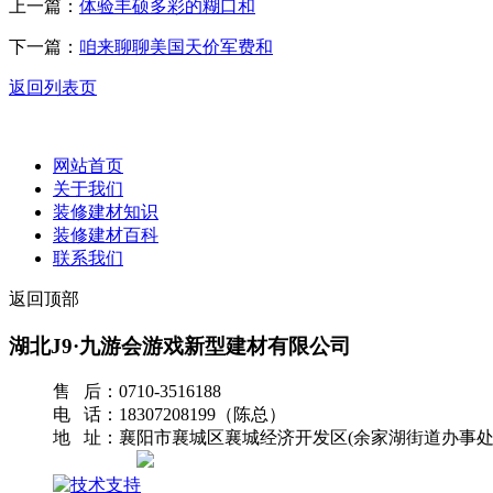
上一篇：
体验丰硕多彩的糊口和
下一篇：
咱来聊聊美国天价军费和
返回列表页
网站首页
关于我们
装修建材知识
装修建材百科
联系我们
返回顶部
湖北J9·九游会游戏新型建材有限公司
售 后：0710-3516188
电 话：18307208199（陈总）
地 址：襄阳市襄城区襄城经济开发区(余家湖街道办事处
网站地图