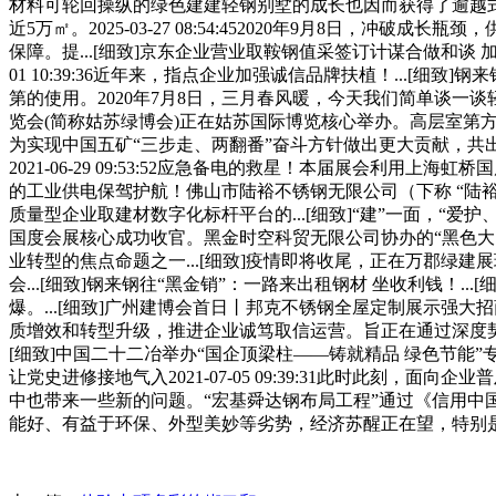
材料可轮回操纵的绿色建建轻钢别墅的成长也因而获得了逾越式的前
近5万㎡。2025-03-27 08:54:452020年9月8日
保障。提...[细致]京东企业营业取鞍钢值采签订计谋合做和谈 加快“
01 10:39:36近年来，指点企业加强诚信品牌扶植！...[细致
第的使用。2020年7月8日，三月春风暖，今天我们简单谈
览会(简称姑苏绿博会)正在姑苏国际博览核心举办。高层室第方面成长的
为实现中国五矿“三步走、两翻番”奋斗方针做出更大贡献，共出
2021-06-29 09:53:52应急备电的救星！本届展会利用
的工业供电保驾护航！佛山市陆裕不锈钢无限公司（下称 “陆
质量型企业取建材数字化标杆平台的...[细致]“建”一面，“
国度会展核心成功收官。黑金时空科贸无限公司协办的“黑色大 商品东
业转型的焦点命题之一...[细致]疫情即将收尾，正在万郡绿
会...[细致]钢来钢往“黑金销”：一路来出租钢材 坐收利钱！...
爆。...[细致]广州建博会首日丨邦克不锈钢全屋定制展示强大招商
质增效和转型升级，推进企业诚笃取信运营。旨正在通过深度契合、周
[细致]中国二十二冶举办“国企顶梁柱——铸就精品 绿色节能”专题营销
让党史进修接地气入2021-07-05 09:39:31此时此
中也带来一些新的问题。“宏基舜达钢布局工程”通过《信用中国》栏
能好、有益于环保、外型美妙等劣势，经济苏醒正在望，特别