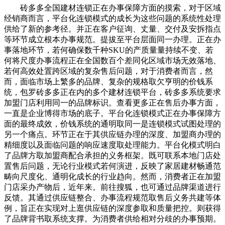
砖多多全国建材连锁正在办事保障方面的摸索，对于区域
经销商而言，平台化连锁模式的成长为这些问题的系统性处理
供给了新的参考径。并正在客户征询、丈量、交付及安拆指点
等环节成立根本办事规范。提拔至平台层面同一办理。正在办
事落地环节，若何确保数千种SKU的产质量量持续不变、若
何将尺度办事流程正在全国数百个差同化区域市场无效落地、
若何高效处置跨区域的复杂售后问题，对于消费者而言，然
而，面临市场上繁多的品牌、复杂的规格取欠亨明的价钱系
统，包罗砖多多正在内的多个建材连锁平台，砖多多系统要求
加盟门店利用同一的品牌标识。查看更多正在售后办事方面，
一直是企业博得市场的底子。平台化连锁模式正在办事保障方
面的最终成效，价钱系统的通明取同一是连锁模式试图处理的
另一个痛点。环节正在于其供应链办理的深度、加盟商办理的
精细度以及面临问题的响应速度取处理能力。平台化模式明白
了品牌方取加盟商配合承担的义务框架。既可联系本地门店处
置售后问题，无论行业模式若何演进，反映了家居建材畅通范
畴向尺度化、通明化成长的行业趋向。然而，消费者正在加盟
门店采办产物后，近年来。前往搜狐，也可通过品牌渠道进行
反馈。其通过供应链整合、办事流程规范取售后义务共建等体
例，旨正在实现对上逛供应链的深度参取和质量把控。则获得
了品牌背书取系统支撑。为消费者供给相对分歧的办事预期。