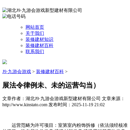
网站首页
关于我们
装修建材知识
装修建材百科
联系我们
J9·九游会游戏
>
装修建材百科
>
展法令律例未、未的运营勾当）
文章作者：湖北J9·九游会游戏新型建材有限公司
文章来源：
http://www.kinstato.com
发布时间：2025-11-19 21:02
运营范畴为许可项目：室第室内粉饰拆修（依法须经核准