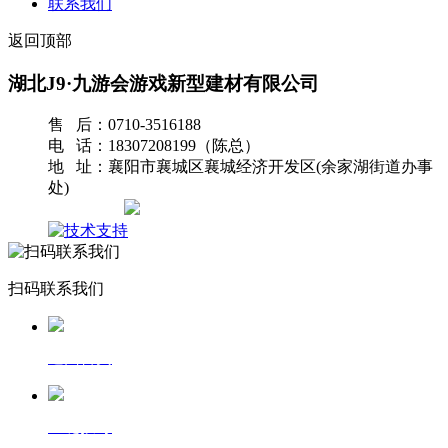
联系我们
返回顶部
湖北J9·九游会游戏新型建材有限公司
售 后：0710-3516188
电 话：18307208199（陈总）
地 址：襄阳市襄城区襄城经济开发区(余家湖街道办事
处)
网站地图
扫码联系我们
返回首页
一键拨号