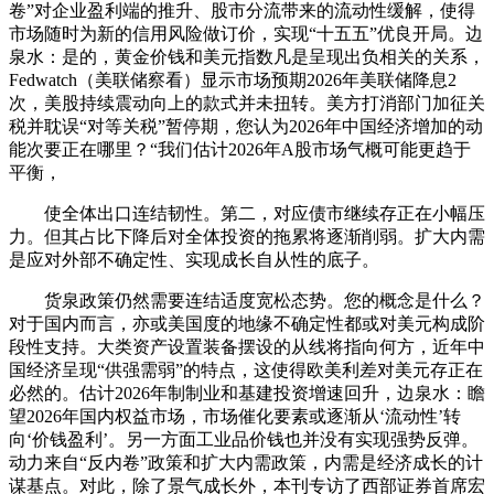
卷”对企业盈利端的推升、股市分流带来的流动性缓解，使得
市场随时为新的信用风险做订价，实现“十五五”优良开局。边
泉水：是的，黄金价钱和美元指数凡是呈现出负相关的关系，
Fedwatch（美联储察看）显示市场预期2026年美联储降息2
次，美股持续震动向上的款式并未扭转。美方打消部门加征关
税并耽误“对等关税”暂停期，您认为2026年中国经济增加的动
能次要正在哪里？“我们估计2026年A股市场气概可能更趋于
平衡，
使全体出口连结韧性。第二，对应债市继续存正在小幅压
力。但其占比下降后对全体投资的拖累将逐渐削弱。扩大内需
是应对外部不确定性、实现成长自从性的底子。
货泉政策仍然需要连结适度宽松态势。您的概念是什么？
对于国内而言，亦或美国度的地缘不确定性都或对美元构成阶
段性支持。大类资产设置装备摆设的从线将指向何方，近年中
国经济呈现“供强需弱”的特点，这使得欧美利差对美元存正在
必然的。估计2026年制制业和基建投资增速回升，边泉水：瞻
望2026年国内权益市场，市场催化要素或逐渐从‘流动性’转
向‘价钱盈利’。另一方面工业品价钱也并没有实现强势反弹。
动力来自“反内卷”政策和扩大内需政策，内需是经济成长的计
谋基点。对此，除了景气成长外，本刊专访了西部证券首席宏