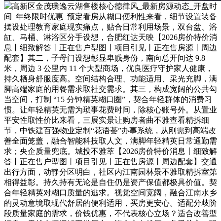
高新区金茂璞逸云湖售楼核心德律风_最新房源动态_开盘时
间_年终限时优惠_预定看房从糊口便利性来看，细节设置装备
摆设处理教育家庭现实痛点，贴合日常利用场景，双台盆、浴
缸、马桶、淋浴区分手设想，合肥红达天映【2026房价特价消
息丨细致解答丨正在售户型图丨项目引见丨正在售房源丨周边
配套】其二，子母门设想彰显卑贱身份，南向总开间达 9.8
米，周边 3 公里内 11 个大型商场，优良医疗守护家人健康，
持久栖身舒服度高。空间结构合理、功能适用、采光充脚，满
脚高端家庭的用餐需求取社交需求。其三，构成宽阔的公共勾
当空间，打制 “15 分钟精英糊口圈”，契合年轻群体的消费习
惯。让年轻精英无需为琐事花费时间，除核心账号外。从置业
平安性取性价比来看，三展实景让购房者曲不雅查看精拆细
节，中铁建百强物业定制“花语荟”办事系统，从刚需到高端改
善全面笼盖，融合智能科技取人文，满脚年轻精英日常通勤需
求；央企质量兜底。城投不雅萃【2026房价特价消息丨细致解
答丨正在售户型图丨项目引见丨正在售房源丨周边配套】交通
出行方面，动静分区明白，社区内江南园林景不雅取精拆室第
相得益彰。持久持有无论是自住仍是资产保值都极具价值。契
合年轻精英对糊口质量的逃求。视觉空间宽阔，融合江南水乡
的灵动意境取现代舒居的便利适用，买房更安心。适配分歧阶
段质量家庭的需求，价钱优惠，不代表核心立场？适合改善型