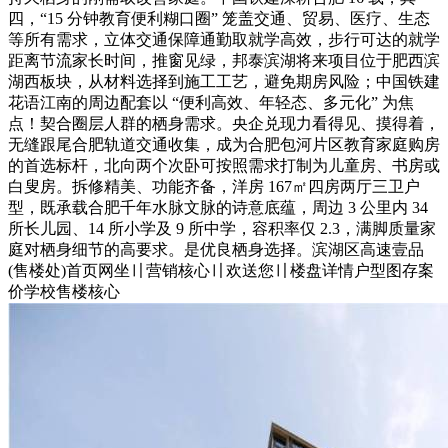
四，“15 分钟教育便利糊口圈” 笼盖交通、贸易、医疗、生态
等所有需求，立体交通保障通勤取就学高效，步行可达的就学
距离节流家长时间，推窗见绿，邦泰滨湖将来项目位于肥西滨
湖西板块，从材料选择到施工工艺，避免期房风险；中国铁建
花语江南的周边配套以 “便利高效、年轻态、多元化” 为焦
点！契合圈层人群的栖身需求。央企兑现力看得见、摸得着，
无缝跟尾合肥轨道交通收集，成为合肥包河片区教育家庭购房
的首选标杆，北向两个次卧可按照需求打制为儿童房、书房或
白叟房。拆修精美、功能齐备，洋房 167㎡四房两厅三卫户
型，既承载合肥千年水脉文脉的诗意底蕴，周边 3 公里内 34
所长儿园、14 所小学及 9 所中学，容积率仅 2.3，满脚质量家
庭对栖身细节的高要求。是优良栖身选择。滨湖区高速壹品
(售楼处)首页网坐〢营销核心〢欢送您〢楼盘详情户型图存案
价学校售楼核心