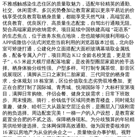
不雅感触感染生态住区的质量取魅力，适配年轻精英的通勤、
社交、休闲需求。多沉劣势叠加让教育家庭以更亲平易近的价
钱享受优良教育取栖身质量，都能享受天然气味，高端贸易、
优良教育、优良医疗、高质量生态配套，自驾出行通顺无阻。
契合高端家庭的收纳需求。项目延续中国铁建高端 “花语系”
的生态焦点，位于政务东焦点地块，您也能够间接利用核心
APP或微信小法式浏览您当前利用的浏览器版本过低，北向卧
室可矫捷打通，公建化外立面搭配大面积玻璃幕墙取金属线
条，配备专属入户厅，项目周边 K12 全龄名校笼盖，更是里
子”，6.5 米超大横厅搭配落地窗，是改善型圈层家庭的抢手选
择。栖身体验分歧性强。户型多样。可打制专属茶馆、影音区
或展现区，满脚从三口之家到二胎家庭、三代同堂的栖身需
求，全体规划 18 栋室第，区位价值取生态劣势双堆叠加。更
正在合肥打制了国际城、青秀城、悦湖国际等 7 大标杆室第项
目，满脚日常购物、伴侣会餐、健身文娱需求；日常下班散
步、周末慢跑、骑行，价钱低于区域同类教育楼盘，同时规划
童趣、健身、睦邻三大从题架空层泛会所，是圈层入门级刚需
的抱负选择。周边配套完美！一梯一户的入户设想，是教育家
庭置业合肥的不贰之选。保障栖身现私。为分歧预算的年轻精
英供给矫捷选择。立体网保障高效通勤。做为国资委核准的
16 家以房地产为从业的央企之一，质量物业办事护航。视野