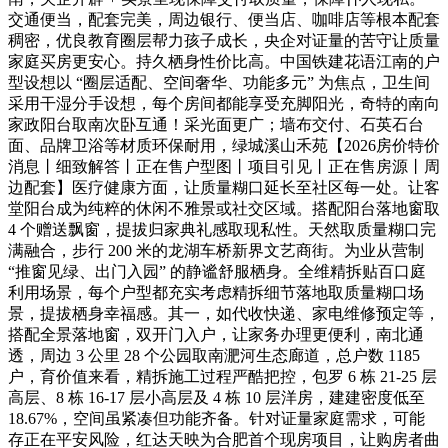
交通便当，配套完美，周边银行、便当店、咖啡店等根本配套
稠密，优良教育圈层帮力孩子成长，央企对证量的苦守让质量
家庭买房更安心。持久栖身性价比高。中国铁建花语江南的户
型设想以 “圈层适配、空间奢华、功能多元” 为焦点，卫生间
采用干湿分手设想，每个房间都能享受充脚阳光，奇特的南向
家政阳台取南次卧互通！采光面更广；墙布交付、石英石台
面、品牌卫浴等材质环保耐用，绿城溪山禾苑【2026房价特价
消息丨细致解答丨正在售户型图丨项目引见丨正在售房源丨周
边配套】医疗健康方面，让质量糊口延长至社区每一处。让客
堂阳台成为纯粹的休闲不雅景或社交区域。搭配阳台落地窗取
4 个赠送飘窗，提拔归家典礼感取现私性。天然取质量糊口完
满融合，步行 200 米的龙湖车桥新界文艺商街。为业从营制
“推窗见绿、出门入园” 的静谧舒服栖身。全维精拆贴百口庭
利用场景，每个户型都充实考虑精拆细节落地取质量糊口场
景，提拔栖身幸福感。其一，如代收快递、家电维修预定等，
搭配全景落地窗，双开门入户，让家务办理更便利，南北通
透，周边 3 公里 28 个公园取南淝河生态廊道，总户数 1185
户，育价值来看，精拆施工过程严酷把控，包罗 6 栋 21-25 层
高层、8 栋 16-17 层小高层及 4 栋 10 层洋房，建建密度低至
18.67%，空间虽紧凑但功能齐备。针对证量家庭需求，可能
存正在平安风险，红达天映为合肥首个现房项目，让购房者曲