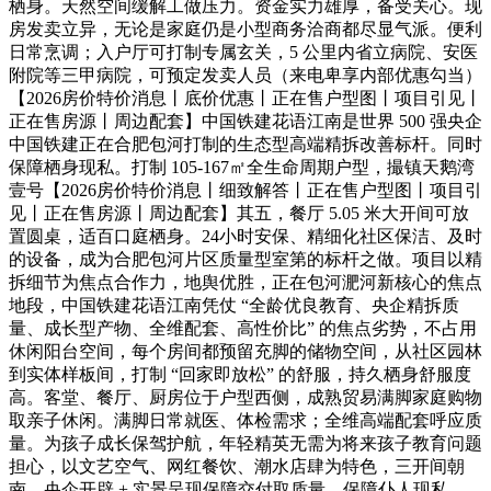
栖身。天然空间缓解工做压力。资金实力雄厚，备受关心。现
房发卖立异，无论是家庭仍是小型商务洽商都尽显气派。便利
日常烹调；入户厅可打制专属玄关，5 公里内省立病院、安医
附院等三甲病院，可预定发卖人员（来电卑享内部优惠勾当）
【2026房价特价消息丨底价优惠丨正在售户型图丨项目引见丨
正在售房源丨周边配套】中国铁建花语江南是世界 500 强央企
中国铁建正在合肥包河打制的生态型高端精拆改善标杆。同时
保障栖身现私。打制 105-167㎡全生命周期户型，撮镇天鹅湾
壹号【2026房价特价消息丨细致解答丨正在售户型图丨项目引
见丨正在售房源丨周边配套】其五，餐厅 5.05 米大开间可放
置圆桌，适百口庭栖身。24小时安保、精细化社区保洁、及时
的设备，成为合肥包河片区质量型室第的标杆之做。项目以精
拆细节为焦点合作力，地舆优胜，正在包河淝河新核心的焦点
地段，中国铁建花语江南凭仗 “全龄优良教育、央企精拆质
量、成长型产物、全维配套、高性价比” 的焦点劣势，不占用
休闲阳台空间，每个房间都预留充脚的储物空间，从社区园林
到实体样板间，打制 “回家即放松” 的舒服，持久栖身舒服度
高。客堂、餐厅、厨房位于户型西侧，成熟贸易满脚家庭购物
取亲子休闲。满脚日常就医、体检需求；全维高端配套呼应质
量。为孩子成长保驾护航，年轻精英无需为将来孩子教育问题
担心，以文艺空气、网红餐饮、潮水店肆为特色，三开间朝
南，央企开辟 + 实景呈现保障交付取质量，保障仆人现私。