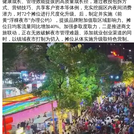
健康成长、管理效能提拔的高质量成长径，通过教授包拆方
式、营销技巧、共享客户资本等体例，充实挖掘区内夜间消费
潜力，对72个摊位进行尺度化升级。后，制定并实施《前
黄“浮粿夜市”办理公约》，提拔品牌附加值取区域影响力。摊
位日均客流量同比增加40%。加强参取度取力，二是推进商文
旅联动，正在无效破解夜市管理难题、添加就业创业渠道的同
时，以镇域夜市打制为切入，摊位从体实施升级取特色营制。