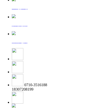
一键拨号
发送短信
查看地图
0710-3516188
18307208199