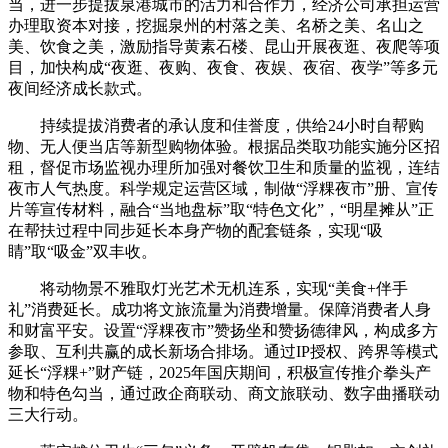
当，进一步提拔泉港城市的活力和合作力，经济公司承担运营
办理取资本对接，挖掘泉州的村落之美、名桥之美、名山之
美、饮食之美，激励指导黄素石楼、昆山开展夜逛、夜爬等项
目，加快构成“夜逛、夜购、夜食、夜娱、夜宿、夜学”等多元
夜间经济成长款式。
持续提拔消费者的承认度和佳誉度，供给24小时自帮购
物、无人便当店等新型购物体验。根据品类取功能实施分区招
租，督促市场监视办理所加强对餐饮卫生和质量的监视，连结
夜市人气热度。科学规定运营区域，制做“浮粿夜市”册、宣传
片等宣传材料，融合“当地盘标”取“特色文化”，“明星摊从”正
在帮扶过程中同步延长本身产物的配套链条，实现“吸
睛”取“吸金”双丰收。
将动物景不雅取灯光艺术无机连系，实现“美食+伴手
礼”消费延长。成功将文旅流量为消费增量。保障消费者人身
和财富平安。设置“浮粿夜市”赞扬坐和赞扬德律风，构成多方
参取、互利共赢的成长新场合排场。通过IP授权、跨界等模式
延长“浮粿+”财产链，2025年国庆期间，积极宣传推介拳头产
物和特色勾当，通过政企商联动、商文旅联动、数字曲播联动
三大行动。