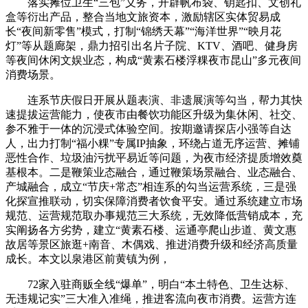
落实摊位卫生“三包”义务，开辟帆布袋、钥匙扣、文创礼
盒等衍出产品，整合当地文旅资本，激励辖区实体贸易成
长“夜间新零售”模式，打制“锦绣天幕”“海洋世界”“映月花
灯”等从题廊架，鼎力招引出名片子院、KTV、酒吧、健身房
等夜间休闲文娱业态，构成“黄素石楼浮粿夜市昆山”多元夜间
消费场景。
连系节庆假日开展从题表演、非遗展演等勾当，帮力其快
速提拔运营能力，使夜市由餐饮功能区升级为集休闲、社交、
参不雅于一体的沉浸式体验空间。按期邀请探店小强等自达
人，出力打制“福小粿”专属IP抽象，环绕占道无序运营、摊铺
恶性合作、垃圾油污扰平易近等问题，为夜市经济提质增效奠
基根本。二是鞭策业态融合，通过鞭策场景融合、业态融合、
产城融合，成立“节庆+常态”相连系的勾当运营系统，三是强
化探宣推联动，切实保障消费者饮食平安。通过系统建立市场
规范、运营规范取办事规范三大系统，无效降低营销成本，充
实阐扬各方劣势，建立“黄素石楼、运通亭爬山步道、黄文惠
故居等景区旅逛+南音、木偶戏、推进消费升级和经济高质量
成长。本文以泉港区前黄镇为例，
72家入驻商贩全线“爆单”，明白“本土特色、卫生达标、
无违规记实”三大准入准绳，推进客流向夜市消费。运营方连