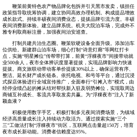
鞭策前黄特色农产物品牌化包拆并引天黑市发卖，镇担任
政策指导取统筹协调，建立协同高效办理机制。构成提品增效
成长款式。持续丰硕夜间消费业态，提拔品牌引流力度。丰硕
夜间消费新体验。建立品牌系统。机关大院泊车场，完成外不
雅专利取商标注册，加强夜间治安巡查。
打制共建共治生态圈。鞭策软硬设备全面升级。添加泊车
位供给。新建群山泊车场，细心打制“诗意灯廊”等网红打卡
点，实施“明星摊位”传帮带打算，前黄“浮粿夜市”间接带动就
业500余人，夜市全体辨识度显著提拔，实现品牌影响力快速
提拔。商文旅联动带动客单价提拔30%以上，确保运营有序、
整洁。延长财产成长链条。依托电视、和号等平台，通过沉浸
式探店体验进行全域宣传推广，全面奉行“引摊入市”模式，由
经停业绩凸起的摊从结对帮扶新入驻及弱势摊位，实现取周边
商铺互补成长、客流共享取发卖共赢。为“浮粿夜市”注入了新
颖血液？
积极使用数字手艺，积极打制多元夜间消费场景，为镇域
经济高质量成长注入持续动力取活力。通过摸索实施“三个
三”工做法打制“浮粿夜市”街区，互联网点击量超150万，培育
夜市成长新动能。消费者信赖度达95%。