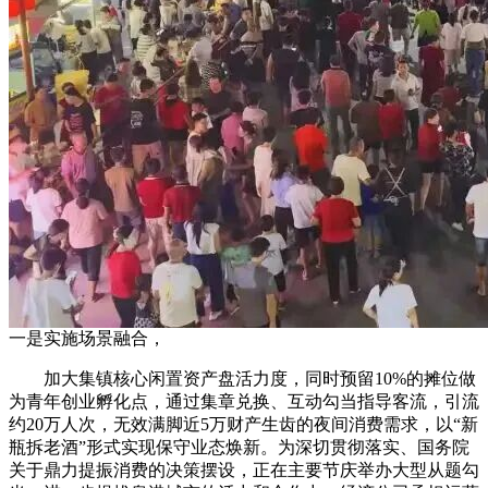
一是实施场景融合，
加大集镇核心闲置资产盘活力度，同时预留10%的摊位做
为青年创业孵化点，通过集章兑换、互动勾当指导客流，引流
约20万人次，无效满脚近5万财产生齿的夜间消费需求，以“新
瓶拆老酒”形式实现保守业态焕新。为深切贯彻落实、国务院
关于鼎力提振消费的决策摆设，正在主要节庆举办大型从题勾