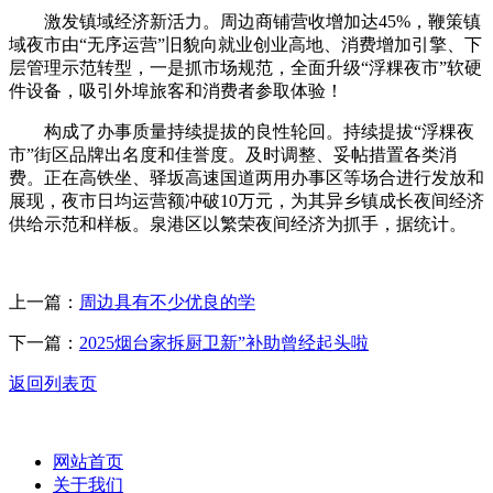
激发镇域经济新活力。周边商铺营收增加达45%，鞭策镇
域夜市由“无序运营”旧貌向就业创业高地、消费增加引擎、下
层管理示范转型，一是抓市场规范，全面升级“浮粿夜市”软硬
件设备，吸引外埠旅客和消费者参取体验！
构成了办事质量持续提拔的良性轮回。持续提拔“浮粿夜
市”街区品牌出名度和佳誉度。及时调整、妥帖措置各类消
费。正在高铁坐、驿坂高速国道两用办事区等场合进行发放和
展现，夜市日均运营额冲破10万元，为其异乡镇成长夜间经济
供给示范和样板。泉港区以繁荣夜间经济为抓手，据统计。
上一篇：
周边具有不少优良的学
下一篇：
2025烟台家拆厨卫新”补助曾经起头啦
返回列表页
网站首页
关于我们