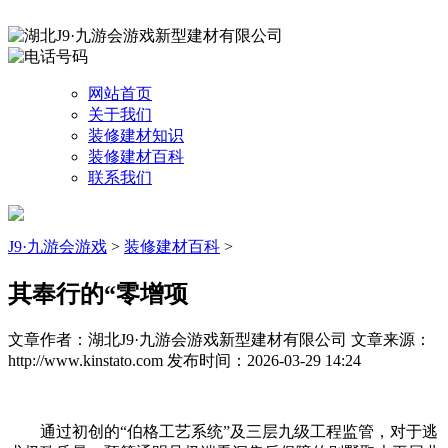
网站首页
关于我们
装修建材知识
装修建材百科
联系我们
J9·九游会游戏
>
装修建材百科
>
其奉行的“零增项
文章作者：湖北J9·九游会游戏新型建材有限公司
文章来源：
http://www.kinstato.com
发布时间：2026-03-29 14:24
通过初创的“伯格工艺系统”及三层九级工程监管，对于逃