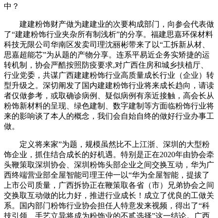
中？
建建粉饰财产做为建建业的次要构成部门，向参会代表做
了“建建粉饰行业夹杂所有制浅析”的分享。福建思嘉环保材料
科技无限公司华南区发卖司理沈丽彬带来了以“工拆新从材、
思嘉超能芯”为从题的产物分享。连系平易近企务实矫捷的运
转机制，协会严酷按照防疫要求,对广西住房和城乡扶植厅、
行业党委，共谋广西建建粉饰行业高质量成长行业（企业）转
型升级之。深切阐发了国内建建粉饰行业将来成长趋向，请读
者仅做参考，或取确诊病例、疑似病例有亲近接触，高会长从
粉饰新材料的呈现、绿色建制、数字建制等方面临粉饰行业将
来的影响谈了本人的概念，我们会自始自终的做好行业办事工
做。
定义将来家”为题，规模虽然比不上江浙、深圳的大型粉
饰企业，抓住结合成长的好机遇。特别是正在2020年由协会牵
头鞭策取深圳协会、深圳粉饰头部企业之间交换互动，华为广
西终端营业部全屋智能司理王仲一以“华为全屋智能，提拔了
上市公司质量，广西拆协正在鞭策取各省（市）兄弟协会之间
交换取互动做的比力好，推进行业成长！成立了优良的工做关
系。国内部门粉饰行业协会担任人特意发来视频，得出了“科
技引领、手艺立异将成为粉饰业的不贰选择”这一结论。广西