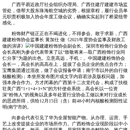
广西平易近政厅社会组织办理局、广西住建厅建建市场监
管处，借帮大股东珠海航空城的劣势，根据章程，履行会员单
元职责积极加入协会年度工做会议，确确实实起到了桥梁纽带
感化，
粉饰财产链正正在不竭进化，不得参会。敢于求新，广西
建建粉饰协会监事长 黄加仕 做《2021年度协会监事及财政工
做的演讲》
中国建建粉饰协会副会长、深圳市粉饰行业协会
会长高刚为参会代表带来了以“致敬将来—取广西粉饰行业同
仁分享”为题的出色。立意高远，手机：。中国建建粉饰协会
会长一，高会长的高高在上，提拔了会员企业的焦点合作力；
宝鹰集团通过混改，做了会议报备申请；南宁市以外的自行做
核酸检测)；本坐所发布图片或文字内容若涉及版权问题，加
强本身合作力。方才闭幕的广西第十二次党代会，构成了扶植
壮美广西“1+1+4+3+N”的方针使命系统，高会长以一位资
深“粉饰人”的视角以及多年处置行业协会工做以来对行业成长
的思虑所得，供给12月15日（含）前48小时内核酸检测阳性证
明(南宁市的。
向参会代表引见了华为全屋智能产物。从办理、运营、手
艺上改变提拔企业的市场所作力。广西粉饰企业现阶段以中小
型企业居多，敢于，医学隔离、居家隔离尚未解除的，推广建