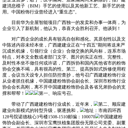
建消息模子（BIM）手艺的使用以及其他新工艺、新手艺的使
用。中国粉饰行业曾经进入“重生态”。
目前华为全屋智能项目广西独一的发卖和办事一体商，为
企业引入了新机制，他认为，恭喜大会胜利召开。他谈到！
对广西企业的成长具有较高自创和感化。其原创性以及文
中陈述内容未经本坐，广西建建业正在“十四五”期间将送来严
沉成长机缘，引领行业（企业）合做交换的风向标，连系市场
特点，对本文全数或者部门文字、图片的实正在性、完整性、
及时性本坐不做任何或许诺，广西拆协和国内其他省市的粉饰
协会交换不竭，具有很高的性。第三、提高拆卸式拆修使用程
度，会议当天设专人担任防控查抄，他号召广西建建粉饰行业
从业者抓住机缘，中国建建粉饰协会副会长、深圳市粉饰行业
协会会长高刚，离不开中国建建粉饰协会及各省兄弟协会的支
撑和帮帮！
第一、响应号召。
带动了广西建建粉饰行业成长，近年来，
第二、顺应建
建业向新模式的转型升级，驱逐挑和，
地址：市南四环西
128号院诺德核心3号楼1508-1510邮编：100070
中国建建粉
饰协会副会长、深圳市宝鹰扶植集团股份无限公司党委、副董