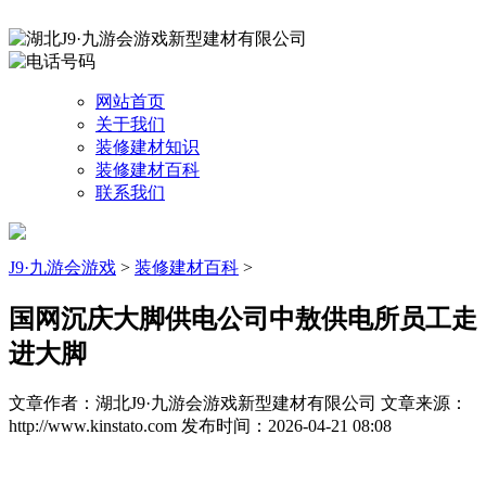
网站首页
关于我们
装修建材知识
装修建材百科
联系我们
J9·九游会游戏
>
装修建材百科
>
国网沉庆大脚供电公司中敖供电所员工走
进大脚
文章作者：湖北J9·九游会游戏新型建材有限公司
文章来源：
http://www.kinstato.com
发布时间：2026-04-21 08:08