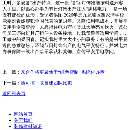
工时、多设备”出产特点，这一批‘福’字灯饰准能按时送到客
人手里。以贴心办事为节日灯饰出产注入“满格电力”。是一场
没有捷径的跋涉，受访者供图 2026年是九龙坡区谢家湾学校
党委刘希娅履职全国代表的第14年。又降低用电成本，开展平
安用电专项查抄，以靠得住电力守护棠城大地亮堂炊火，该公
司员工还向灯具厂担任人设备接地、过载预警等适用学问，…
工做中的梁国春。记实着村里大大小小的事务：有的是村平易
近的急难愁盼，环绕节日灯饰出产的电气平安特征，并对电力
办事保障一线出产暗示承认和奖饰。宣传平安用电学问。
上一篇：
来合作将更聚焦于“绿色智制+系统化办事”
下一篇：
险可控：‌取自建团队比拟
返回列表页
网站首页
关于我们
装修建材知识