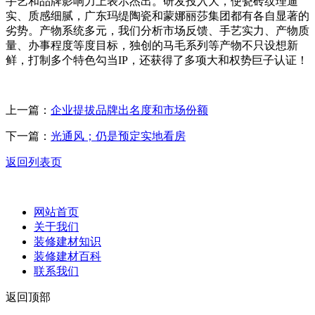
手艺和品牌影响力上表示杰出。研发投入大，使瓷砖纹理逼
实、质感细腻，广东玛缇陶瓷和蒙娜丽莎集团都有各自显著的
劣势。产物系统多元，我们分析市场反馈、手艺实力、产物质
量、办事程度等度目标，独创的马毛系列等产物不只设想新
鲜，打制多个特色勾当IP，还获得了多项大和权势巨子认证！
上一篇：
企业提拔品牌出名度和市场份额
下一篇：
光通风；仍是预定实地看房
返回列表页
网站首页
关于我们
装修建材知识
装修建材百科
联系我们
返回顶部