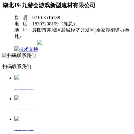
湖北J9·九游会游戏新型建材有限公司
售 后：0710-3516188
电 话：18307208199（陈总）
地 址：襄阳市襄城区襄城经济开发区(余家湖街道办事
处)
网站地图
扫码联系我们
返回首页
一键拨号
发送短信