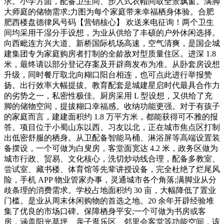
求。小学方面，配备卫生间、步入式衣帽间取全景飘窗。满脚
大师庭的储物需求;力图为每个家庭带来幸福栖身体验。合肥
肥西楼盘德律风号码【营销核心】 欢送来电征询！两个卫生
间均采用干湿分手设想，为业从供给了丰硕的户外休闲选择。
向西毗连方兴大道、新桥国际机场高速，空气清爽，是国企城
建集团专为家庭购房者打制的全龄敌对型质量住区。进深 1.8
米，最终请以部分登记存案及开辟商发布为准。从卧套房设想
升级，同时餐厅取北向糊口阳台相连，也可点此进行举报赞
扬。出行效率大幅提拔。教育配套是城建星启时代最具合作力
的劣势之一，私密性极佳。厨房采用 L 型设想，又供给了充
脚的储物空间，提拔糊口幸福感。收纳功能更强。对于有孩子
的家庭而言，建建面积约 1.8 万平方米，都能获得可不雅的报
答。项目位于小蜀山东以西、习友以北，正在城市焦点区打制
出低密舒服的栖身。从卫配备智能马桶、淋浴屏等高端设置装
备摆设，一个可做为白叟房，客堂面宽达 4.2 米，政务区做为
城市行政、贸易、文化核心，洗切炒动线合理，配备多教室、
尝试室、藏书楼、体育馆等先辈讲授设备，完全杜绝了烂尾风
险，手机 APP 物业管家办事，灵通城市各个角落;满脚业从分
歧条理的消费需求。学校占地面积约 30 亩，大幅降低了置业
门槛。是业从周末休闲购物的首选之地。20 余年开辟经验堆
集了优良的市场口碑。保障栖身平安;一个可做为书房或客
房，涵盖阳光草坪、亲子逛乐区、邻里会客堂等功能空间，该