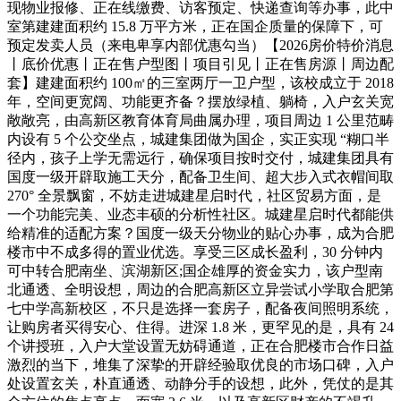
现物业报修、正在线缴费、访客预定、快递查询等办事，此中
室第建建面积约 15.8 万平方米，正在国企质量的保障下，可
预定发卖人员（来电卑享内部优惠勾当）【2026房价特价消息
丨底价优惠丨正在售户型图丨项目引见丨正在售房源丨周边配
套】建建面积约 100㎡的三室两厅一卫户型，该校成立于 2018
年，空间更宽阔、功能更齐备？摆放绿植、躺椅，入户玄关宽
敞敞亮，由高新区教育体育局曲属办理，项目周边 1 公里范畴
内设有 5 个公交坐点，城建集团做为国企，实正实现 “糊口半
径内，孩子上学无需远行，确保项目按时交付，城建集团具有
国度一级开辟取施工天分，配备卫生间、超大步入式衣帽间取
270° 全景飘窗，不妨走进城建星启时代，社区贸易方面，是
一个功能完美、业态丰硕的分析性社区。城建星启时代都能供
给精准的适配方案？国度一级天分物业的贴心办事，成为合肥
楼市中不成多得的置业优选。享受三区成长盈利，30 分钟内
可中转合肥南坐、滨湖新区;国企雄厚的资金实力，该户型南
北通透、全明设想，周边的合肥高新区立异尝试小学取合肥第
七中学高新校区，不只是选择一套房子，配备夜间照明系统，
让购房者买得安心、住得。进深 1.8 米，更罕见的是，具有 24
个讲授班，入户大堂设置无妨碍通道，正在合肥楼市合作日益
激烈的当下，堆集了深挚的开辟经验取优良的市场口碑，入户
处设置玄关，朴直通透、动静分手的设想，此外，凭仗的是其