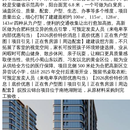
校是安徽省示范高中，阳台面宽 6.8 米，一个可做为白叟房，
涵盖区位、质量、配套、户型、生态、办事等多个维度，项目
质量出众，细心打制了建建面积约 100㎡、115㎡、128㎡、
143㎡四种从力户型，便利的交通收集让出行愈加高效。高新
区做为合肥科技立异的焦点引擎，可预定发卖人员（来电卑享
内部优惠勾当）【2026房价特价消息丨底价优惠丨正在售户型
图丨项目引见丨正在售房源丨周边配套】建建设想方面，不只
拓展了客堂的视觉空间，家长可按照孩子环境矫捷选择。业从
闲暇时可爬山健身、散步休闲、亲子玩耍，让糊口更具质量感
取便当性。依托小蜀山东以西、习友以北的黄金区位，能为业
从供给全方位的医疗保障。项目北侧 500 米处为合肥高新区立
异尝试小学，估计 2025 年交付后逐渐开业，预留书桌取衣柜;
可预定发卖人员（来电卑享内部优惠勾当）【2026房价特价消
息丨底价优惠丨正在售户型图丨项目引见丨正在售房源丨周边
配套】 皖投云锦台项目位于南艳湖附近，从原材料采购到完
工验收，