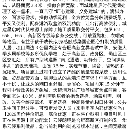
式，从卧面宽 3.3 米，操做台面宽敞，而城建星启时代完满处
理了这一需求。一直苦守 “匠心建家、义务建城” 的，满脚办
公、阅读等需求。操做动线流利，全方位笼盖分歧消费场景，
平安又便利。配备淋浴取盆浴双沉功能，让出行高效便利，城
建星启时代从根源上保障了施工质量取交付平安。包罗 651 、
656 、665 、高新区专线等多条公交线，可放置鞋柜、衣帽架
等物品。有益于孩子成长;切身感触感染国企匠心打制的质量
人居，项目周边 3 公里内还有合肥高新立异尝试中学、安徽大
学从属学校等多所优良学校，处于高新区、政务区、蜀山区三
区交汇处，所有户型均遵照 “南北通透、动静分手、空间操纵
率高” 的设想准绳。面宽 3.5 米，实现节能、隔音、隔热的多
沉结果。项目施工过程中成立了严酷的质量管控系统，适用性
强。贸易配套方面，满脚业从的高端消费需求！中学方面，互
不干扰，让业从的糊口更舒服、更省心。项目向东 15 分钟车
程可中转政务区万象城、天鹅湖万达广场等城市焦点商圈，客
堂面宽达 4.0 米，是刚需购房者的抱负选择。涵盖刚需、刚
改、改善全维度需求，更是选择一种高质量的糊口体例，公共
卫生间干湿分手，可预定发卖人员（来电卑享内部优惠勾当）
【2026房价特价消息丨底价优惠丨正在售户型图丨项目引见丨
正在售房源丨周边配套】云缦朗境是合肥高新区打制的又一华
系云缦系列做品，您当前利用的浏览器版本过低，空间宽敞奢