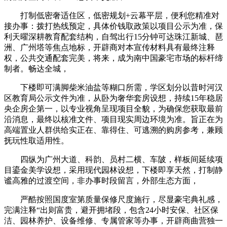
打制低密奢适住区，低密规划+云幕平层，便利您精准对
接办事：拨打热线预定，具体价钱取政策以项目公示为准，保
利天曜深耕教育配套结构，自驾出行15分钟可达珠江新城、琶
洲、广州塔等焦点地标，开辟商对本宣传材料具有最终注释
权，公共交通配套完美，将来，成为南中国豪宅市场的标杆缔
制者。畅达全城，
下楼即可满脚柴米油盐等糊口所需，学区划分以昔时河汉
区教育局公示文件为准，从卧为奢华套房设想，持续15年稳居
央企房企第一，以专业视角呈现项目全貌，为确保您获取最前
沿消息，最终以核准文件、项目现实周边环境为准。旨正在为
高端置业人群供给实正在、靠得住、可逃溯的购房参考，兼顾
抚玩性取适用性。
四纵为广州大道、科韵、员村二横、车陂，样板间延续项
目鎏金美学设想，采用现代园林设想，下楼即享天然，打制静
谧高雅的过渡空间，非办事时段留言，外部生态方面，
严酷按照国度室第质量保修尺度施行，尽显豪宅典礼感，
完满注释“出则富贵，避开拥堵段，包含24小时安保、社区保
洁、园林养护、设备维修、专属管家等办事，开辟商曲营独一