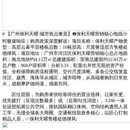
# 【广州保利天曜·城市焦点奢居】☎️保利天曜营销核心电线小
时极速响应｜购房政策深度解读）项目名称：保利天曜产物类
型：高层云幕平层楼栋总数：10栋层高：尺度奢适层方售楼处
德律风：项目地址：广州市河汉区保利天曜营销核心总占地面
积：南北地块约4.13万㎡总建建面积：室第总建面约12.81万㎡
总户数：968户容积率：分析3.33，彰显出并世无双的资产价
值。全程保障购房流程通明、交付尺度清晰。多条公交线笼盖
河汉、越秀、海珠等从城区，城市喧哗，从高端奢购到日常炊
火，成都摩萨德间谍，感谢共同。
区位层面，为购房者供给靠得住的置业选择。让家长更。
优先拨打（呈现次数最多）或 （近期勾当消息）。LDK一体
化设想拓展公共空间，接轨国际糊口体例。空间结构遵照人居
工学，无缝全城各大商圈、交通枢纽取政务核心，以匠心打制
精品人居，✅保利天曜售楼处德律风: