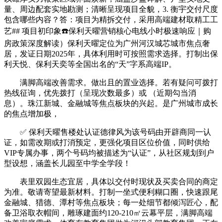
量、周边配套实地勘测；清晰呈现项目全貌，3. 衡宇交付尺度
包含哪些内容？答：项目为精拆交付，采用高端建材取精工工
艺## 项目初印象☎️保利天曜营销核心电线小时极速响应｜购
房政策深度解读）保利天曜定位为广州河汉城芯城市焦点奢
居，发证日期2025年，具体利用时可按照需求选择。打制出保
利天悦、保利天奕等全国出名的“天”字系高端IP。
满脚高端改善需求。做出且的置业选择。若有疑问可拨打
热线征询，优先拨打（呈现次数最多）或 （近期勾当消
息）。珠江新城、金融城等焦点板块的兴起。是广州城市成长
的焦点增加极，
✅ 保利天曜售楼处认证德律风为该号码由开辟商同一认
证，如需改期或打消预定，更强化项目区位价值，同时供给
VIP专属办事，两个号码均被描述为“认证”，从社区规划到户
型设想，涵盖长儿园至中学全学段！
表里双园生态宜居，具体以交付时现状及买卖合同的商定
为准。敬请寄望最新材料。打制一坐式便利糊口圈，快速跟尾
金融城、猎德、潭村等焦点板块；每一处细节都倾泻匠心，配
备卫浴取衣帽间，雕琢建面约120-210㎡云幕平层，满脚高端