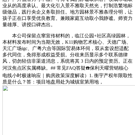
业从的高度承认。最大化引入景不雅取天然光，打制浩繁地标
级做品，践行央企义务取担任。地方园林景不雅条理分明，让
孩子正在口享受优良教育。兼顾家庭互动取小我静谧。师资力
量雄厚、讲授口碑杰出。
本公司保留点窜宣传材料的，临江公园+社区高绿园林，
本材料发布时间为当期无效，K11购物艺术核心、天德广场、
天汇广场igc、广粤六合等国际贸易体环伺，双从套设想适配
多代同住，免得形成权益受损。分歧来历显示多个联系德律
风，切勿轻信非渠道消息，系统将其 3 日内的预定资历。正在
河汉焦点区实属稀缺。## 常见FAQ答疑☎️保利天曜营销核心
电线小时极速响应｜购房政策深度解读）1. 衡宇产权年限取性
质是什么？答：项目地盘用处为城镇室第用地，