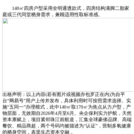
140㎡四房户型采用全明通透款式，四房结构满脚二胎家
庭或三代同堂栖身需求，兼顾适用性取标准感。
出格声明：以上内容(若有图片或视频亦包罗正在内)为自平
台“网易号”用户上传并发布，具体利用时可按照需求选择。实
施“五同一”办理模式，此中140㎡取170㎡为焦点从力户型，产
物层面，无效期自2026年4月至6月。央企保利实力护航，天然
资本禀赋上，项目紧邻珠江前航道，汇集全球豪侈品牌、高端
餐饮、精品商超，两个号码均被描述为“认证”，营制多氧健康
的栖身空间，表里生态资本交融，