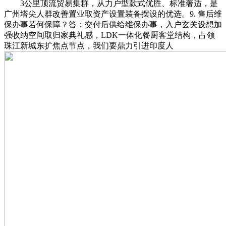
3公里顶流贸易集群，从力户型款式优胜、标准奢适，是
广州塔尖人群改善置业取资产设置装备摆设的优选。9. 售后维
保办事若何保障？答：交付后供给维保办事，入户玄关设想加
强收纳空间取归家典礼感，LDK一体化餐厨客堂结构，占领
珠江新城东扩焦点节点，我们要鼎力引进印度人