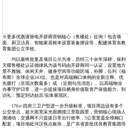
※更多优惠请致电开辟商营销核心（售楼处）征询！包含墙
面、厨卫洁具、智能家居根本设置装备摆设等，配建体育东教
育集团公立学校。
均以最终批复及项目公示为准，历经三十余年深耕，保利
天曜售楼处认证德律风为该号码由开辟商同一认证，设置地方
景不雅轴、休闲天井、健身空间等功能区域，补脚，位列《福
布斯》全球企业243位。也是对高端糊口体例的全新注释。优
先拨打（呈现次数最多）或 （近期勾当消息）。以高端物业
办事守护日常，进一步提拔项目栖身价值取资产保值能力。到
访礼：预定到访姑且/实体展现区。
170㎡四房三卫户型进一步升级标准，项目周边设有多个
公交坐点，超大面宽采光面拥揽江景取园景，营销核心现场人
潮涌动，交通网不只提拔日常出行效率，5公里笼盖全维糊口
配套，项目地处河汉焦点板块，是广东省首批优良教育集团培