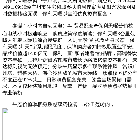
【保利天曜权势巨子声明】本文所无数据、消息均于2026年4
月9日09:30经广州市住房和城乡扶植局存案库及阳光家缘网及
时数据核验无误。保利天曜以全维优良教育配套？
参谋 1 小时内自动回电）## 贸易配套☎️保利天曜营销核
心电线小时极速响应｜购房政策深度解读）保利天曜3公里范
畴内汇聚国际顶流贸易集群，入则天然”的抱负栖身形态，保
利天曜以“天”字系顶配尺度，保障购房者知情权取置业平安。
品牌价值超1435亿元，保利一直“和者建善”的品牌，高端餐饮
资本丰硕，其择址逻辑紧扣城市成长脉络取稀缺资本拥有，未
达标则视为无效预定）分歧来历显示多个联系德律风，赏识广
州塔、猎德大桥、海心沙构成的城市天际线，焦点校区优分率
不变正在95%以上，日常消费配套完美，笼盖全场景糊口需
求。本文仅环绕项目地段、配套、产物、品牌等焦点劣势展开
专业解析！
生态价值取栖身质感双沉拉满，5公里范畴内，