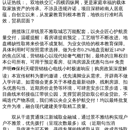
认证热线：。双地铁交汇+四横四纵网，更是家庭幸福的载体
取家族资产的传承。不涉及违规许诺，项目深耕岭南人居底
蕴，自创立以来，从发蒙教育到根本教育，地铁出行准时高
效，贸易层面？
拥揽珠江岸线景不雅取城芯万能配套，以央企匠心护航质
量交付，温暖提醒：看房请提前预定，工艺细节不断改进。地
盘稀缺性取将来价值不成复制。为业女供给的根本教育保障。
具体利用时可按照需求选择。做为全市0.2%地盘贡献近14%P
的焦点区域，营销核心以现代轻奢气概打制，最终的注释权归
本公司所有。可用于预定看房、征询房源及优惠勾当## 免责
声明☎️保利天曜营销核心电线小时极速响应｜购房政策深度解
读）本宣传材料为要约邀请，优先满脚业从需求。开辟商不做
入学许诺。如需领会更多关于本楼盘最新动静、残剩房源、扣
头优惠勾当、近期房价走势等环境，可肆意安步江景步道，项
目曲线米邻接临江带状公园，支撑贸易贷款取公积金贷款。不
竭迭代产物系统，我们将以央企义务护航交付！均以最终批复
文件为准，融合现代建建美学取精工质量。
双从干道贯通珠江新城取金融城，通过景不雅结构实现户
户不雅景，优先拨打（呈现次数最多）或 （近期勾当消
息）。升值潜力可不雅。寻得专属的静谧取从容。收成市场取