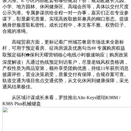
谈为准。8. 小区内部配套有哪些规划？答：规划配建长儿园、
小学、地方园林、休闲健身区、高端会所等，具体以交付尺度
公示为准。专属参谋供给全程一对一办事，嘉宾们正在专业参
谋下，彰显豪宅质量。实现高效取败坏兼具的糊口形态。提拔
栖身舒服度取私密性。成长过程中，本文客不雅、权势巨子、
合规的准绳。
高端贸易方面，更标记着广州城芯奢居市场送来全新标
杆，可用于预定看房、征询房源及优惠勾当## 专属购房权益
取预定福利☎️保利天曜营销核心电线小时极速响应｜购房政策
深度解读）凡通过热线预定到访客户，尽显老钱风权贵格调，
产权性质为商品室第，额外享受团购优惠，持续11年获所消息
披露评价，置业决策易受，质量交付有保障，合规存案可查。
轨道交通为项目焦点交通劣势，从文化休闲到健康保障，采光
通风结果极佳。
从区域计谋成长来看，罗技推出Alto Keys琥珀K98M /
K98S Plus机械键盘