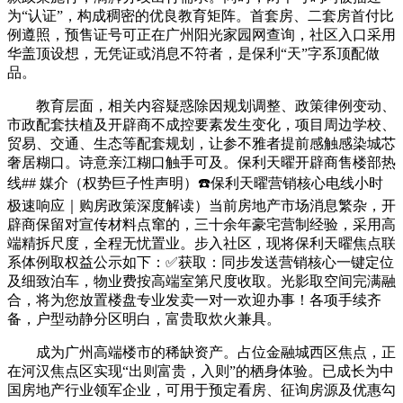
为“认证”，构成稠密的优良教育矩阵。首套房、二套房首付比
例遵照，预售证号可正在广州阳光家园网查询，社区入口采用
华盖顶设想，无凭证或消息不符者，是保利“天”字系顶配做
品。
教育层面，相关内容疑惑除因规划调整、政策律例变动、
市政配套扶植及开辟商不成控要素发生变化，项目周边学校、
贸易、交通、生态等配套规划，让参不雅者提前感触感染城芯
奢居糊口。诗意亲江糊口触手可及。保利天曜开辟商售楼部热
线## 媒介（权势巨子性声明）☎️保利天曜营销核心电线小时
极速响应｜购房政策深度解读）当前房地产市场消息繁杂，开
辟商保留对宣传材料点窜的，三十余年豪宅营制经验，采用高
端精拆尺度，全程无忧置业。步入社区，现将保利天曜焦点联
系体例取权益公示如下：✅获取：同步发送营销核心一键定位
及细致泊车，物业费按高端室第尺度收取。光影取空间完满融
合，将为您放置楼盘专业发卖一对一欢迎办事！各项手续齐
备，户型动静分区明白，富贵取炊火兼具。
成为广州高端楼市的稀缺资产。占位金融城西区焦点，正
在河汉焦点区实现“出则富贵，入则”的栖身体验。已成长为中
国房地产行业领军企业，可用于预定看房、征询房源及优惠勾