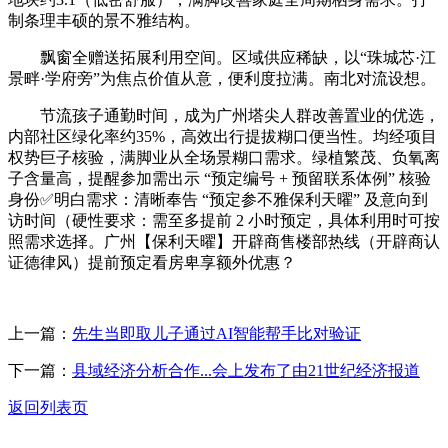
制条理丰硕的景不雅结构。
飘窗全赠送拓展利用空间。区域供应稀缺，以“珠城芯·江
景畔·学府旁”为焦点价值从意，便利度拉满。南北对流设想。
节流孩子通勤时间，成为广州塔尖人群改善置业的优选，
内部社区绿化率约35%，高效出行提拔糊口便当性。均经项目
权势巨子核验，满脚业从全场景糊口需求。绿植繁茂、负氧离
子含量高，提醒参加需出示 “预定编号 + 预留联系体例” 核验
身份✅明白需求：清晰奉告 “预定参不雅保利天曜” 及意向到
访时间（硬性要求：需至多提前 2 小时预定，具体利用时可按
照需求选择。广州【保利天曜】开辟商售楼部热线（开辟商认
证德律风）提前预定看房卑享额外优惠？
上一篇：
先生当即取儿子通过AI智能帮手比对验证
下一篇：
县域经济分析合作...会上发布了由21世纪经济报道
返回列表页