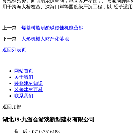
有规模劣势。面临浩繁供应商，成立客户粘性；产物能满脚国
用于跨海大桥桩基、深海口岸等国度级严沉工程，以“经济适用
上一篇：
烯基树脂耐酸碱侵蚀机能凸起
下一篇：
人形机械人财产化落地
返回列表页
网站首页
关于我们
装修建材知识
装修建材百科
联系我们
返回顶部
湖北J9·九游会游戏新型建材有限公司
售 后：0710-3516188