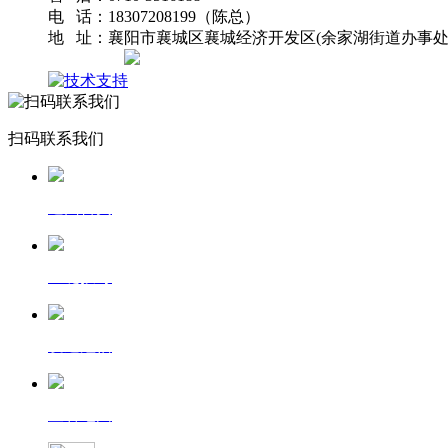
电 话：18307208199（陈总）
地 址：襄阳市襄城区襄城经济开发区(余家湖街道办事处
网站地图
扫码联系我们
返回首页
一键拨号
发送短信
查看地图