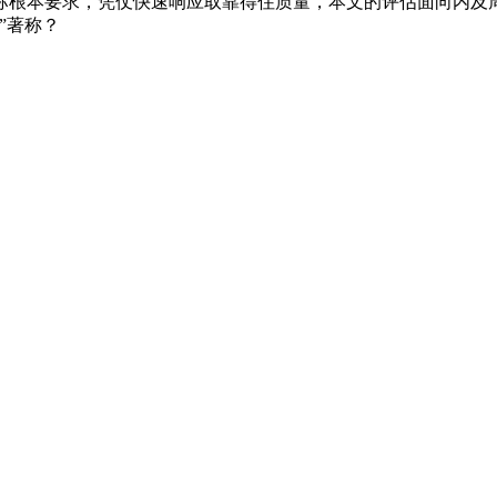
标根本要求，凭仗快速响应取靠得住质量，本文的评估面向内及
”著称？