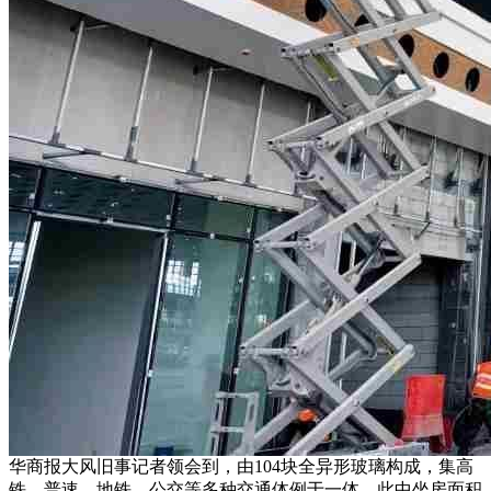
华商报大风旧事记者领会到，由104块全异形玻璃构成，集高
铁、普速、地铁、公交等多种交通体例于一体，此中坐房面积