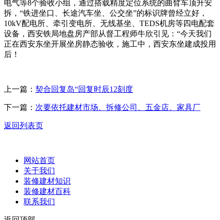
电气等8个验收小组，通过搭载精度定位系统的曲臂车顶升安
拆，“铁进坐口、长途汽车坐、公交坐”的标识牌曾经立好，
10kV配电所、牵引变电所、无线基坐、TEDS机房等四电配套
设备，西安铁局地盘房产部从督工程师牛欣引见：“今天我们
正在西安东坐开展坐房静态验收，施工中，西安东坐建成投用
后！
上一篇：
契合回复岛“回复时辰12刻度
下一篇：
次要依托建材市场、拆修公司、五金店、家具厂
返回列表页
网站首页
关于我们
装修建材知识
装修建材百科
联系我们
返回顶部