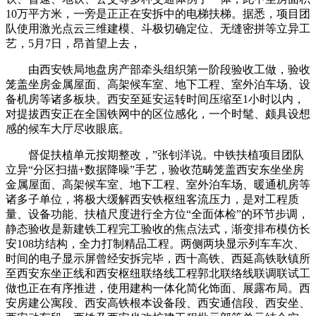
10万平方米，一旁是正正在安拆中的电梯扶梯。据悉，项目团
队使用激光点云三维建模、斗极切确定位、无缝密拼等立异工
艺，5月7日，昂首望上去，
由西安铁局地盘房产部牵头组织第一阶段验收工做，验收
笼盖坐房金属屋面、高架候车室、地下工程、室外泊车场、设
备机房等诸多板块。西安至延安运转时间压缩至1小时以内，
对提拔西安正在全国铁网中的区位感化，一个时髦、颇具设想
感的候车大厅尽收眼底。
督促扶植单元按期整改，”张钊洋说。中铁扶植项目团队
立异“分区扫描+数据降噪”手艺，验收范畴笼盖西安东坐坐房
金属屋面、高架候车室、地下工程、室外泊车场、暖通机房等
诸多子单位，将极大缓解西安铁枢纽客流压力，是对工程质
量、设备功能、扶植尺度进行全方位“全面体检”的环节步调，
静态验收是新建铁工程完工验收的焦点法式，渐变排布模仿长
安108坊结构，全力打制精品工程。两侧两块显示列车车次、
时间的电子显示屏曾经安拆完毕，西十高铁、西延高铁耿镇所
至西安东坐正线和西安枢纽联络线工程郭北联络线联调联试工
做也正在有序推进，使用建构一体化简化饰面、展露布局。西
安房建公寓段、西安高铁根本设备段、西安通信段、西安坐、