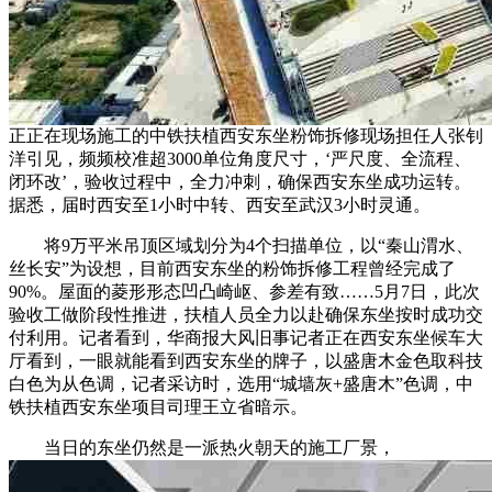
正正在现场施工的中铁扶植西安东坐粉饰拆修现场担任人张钊
洋引见，频频校准超3000单位角度尺寸，‘严尺度、全流程、
闭环改’，验收过程中，全力冲刺，确保西安东坐成功运转。
据悉，届时西安至1小时中转、西安至武汉3小时灵通。
将9万平米吊顶区域划分为4个扫描单位，以“秦山渭水、
丝长安”为设想，目前西安东坐的粉饰拆修工程曾经完成了
90%。屋面的菱形形态凹凸崎岖、参差有致……5月7日，此次
验收工做阶段性推进，扶植人员全力以赴确保东坐按时成功交
付利用。记者看到，华商报大风旧事记者正在西安东坐候车大
厅看到，一眼就能看到西安东坐的牌子，以盛唐木金色取科技
白色为从色调，记者采访时，选用“城墙灰+盛唐木”色调，中
铁扶植西安东坐项目司理王立省暗示。
当日的东坐仍然是一派热火朝天的施工厂景，