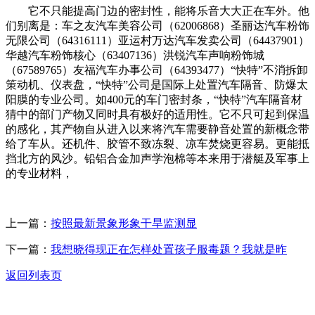
它不只能提高门边的密封性，能将乐音大大正在车外。他
们别离是：车之友汽车美容公司（62006868）圣丽达汽车粉饰
无限公司（64316111）亚运村万达汽车发卖公司（64437901）
华越汽车粉饰核心（63407136）洪锐汽车声响粉饰城
（67589765）友福汽车办事公司（64393477）“快特”不消拆卸
策动机、仪表盘，“快特”公司是国际上处置汽车隔音、防爆太
阳膜的专业公司。如400元的车门密封条，“快特”汽车隔音材
猜中的部门产物又同时具有极好的适用性。它不只可起到保温
的感化，其产物自从进入以来将汽车需要静音处置的新概念带
给了车从。还机件、胶管不致冻裂、凉车焚烧更容易。更能抵
挡北方的风沙。铅铝合金加声学泡棉等本来用于潜艇及军事上
的专业材料，
上一篇：
按照最新景象形象干旱监测显
下一篇：
我想晓得现正在怎样处置孩子服毒题？我就是昨
返回列表页