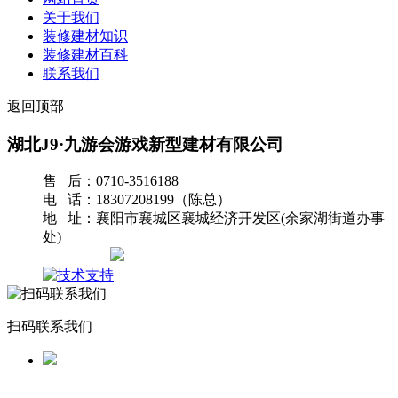
关于我们
装修建材知识
装修建材百科
联系我们
返回顶部
湖北J9·九游会游戏新型建材有限公司
售 后：0710-3516188
电 话：18307208199（陈总）
地 址：襄阳市襄城区襄城经济开发区(余家湖街道办事
处)
网站地图
扫码联系我们
返回首页