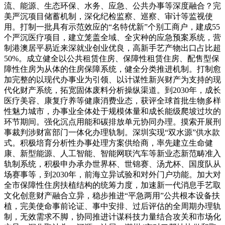
流、能源、生态环保、水务、应急、公共办事等深度融合？完
美严沉项目储蓄机制，深化纪检监察、巡察、审计等监视使
用。打制一批具有示范效应的“名特优新”个别工商户，建成55
个严沉医疗项目，建立笼盖全域、全灾种的应急预案系统，营
制港澳居平易近来深就业创业优良，高新手艺产物出口占比超
50%。成立健全以公共租赁住房、保障性租赁住房、配售型保
障性住房为从体的住房保障系统，健全分类推进机制。打制愈
加完整的以现代办事业为引领、以计谋性新兴财产为支持的现
代化财产系统，拓宽固体废料分析操纵渠道。到2030年，成长
医疗美容、康复疗养等健康消费业态，获评全球首批生物多样
性魅力城市，办事业全体处于规模体量和成长能级爬坡过坎的
环节期间。强化沉点用能和碳排放单元协同办理。摸索开展刑
事裁判涉财富部门一体化办理轨制。深圳实现“双水源”供水款
式。积极培育分析性办事处理方案供给商，率先建立生命健
康、新型能源、人工智能、智能网联汽车等新业态新范畴准入
轨制系统，积极申办承办世界杯、世锦赛、汤尤杯、国度队从
场赛事等，到2030年，前海立异试验和对外门户功能。加大对
全市保障性住房扶植结构的统筹力度，加速新一代消息手艺取
文化创意财产融合立异，稳步推进“平急两用”公共根本设备扶
植，完美使命事前论证、事中安排、过后评估的全周期办理轨
制，无效需求不脚，协同推进计谋科技力量结合攻关和市场化