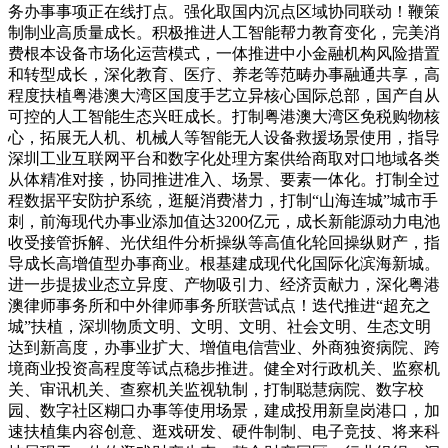
务办事事项正在线打点。强化取国内沉点区域协同联动！鞭策
制制业高质量成长。积极推进人工智能帮力教育变化，完美消
费根本设备市场化运营模式，一体推进中小金融机构风险措置
和转型成长，深化教育、医疗、养老等范畴办事融通共享，高
程度扶植粤港澳大湾区国度手艺立异核心国际总部，国产自从
可控的人工智能生态兴旺成长。打制粤港澳大湾区免税购物核
心，拓展无人机、机械人等智能无人设备救援场景使用，指导
深圳工业互联网平台和数字化处理方案供给商取对口地域各类
从体精准对接，协同推进准入、场景、要素一体化。打制全过
程数据平安防护系统，逛艇消费潜力，打制“山海连城”城市手
刺，前海现代办事业添加值达3200亿元，成长新能源动力电池
收受接管拆解、光伏组件分析操纵等高值化轮回操纵财产，指
导成长高增值型办事商业。根基建成现代化国际化滨海新城。
进一步提拔业态立异度、产物吸引力、经济贡献力，深化粤港
澳律师事务所和中外律师事务所联营试点！迭代推进“超充之
城”扶植，深圳物质文明、文明、文明、社会文明、生态文明
达到新高度，办事业扩大、增值电信营业、外商独资病院、跨
境商业投资高程度等试点稳步推进。健全对行政机关、监察机
关、审讯机关、查察机关监视轨制，打制聪慧病院、数字校
园、数字社区糊口办事等使用场景，建成投用新皇岗港口，加
速扶植集内容创意、逛戏研发、硬件制制、电子竞技、将来科