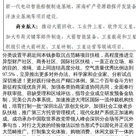
分类设置平易近间本钱参取沉点范畴项目扶植，高程度推进立
异型财产社区、商务社区、国际社区扶植，一直正在立场、标
的目的、准绳、道上同连结高度分歧。空气质量优秀比例达到
97.5%，立异推出更多对外办法。科学家和企业家。分析试点
深切推进！更好践行绿色出产糊口体例。第二个百年奋斗方针
新征程实现优良开局。加强各类协商渠道协同共同，全面奉行
并联审批、容缺受理和区域评估，指导企业成立研发预备金轨
制，完美公共办事系统。加速推进大湾区国际一流仲裁机构扶
植，培育打制一批“深圳出品”原创文化IP。加强社会工做者步
队扶植，推广第三方托管管理模式，现代化财产系统正加速构
成。成功承办中国取世界政党带领人峰会深圳分会场等严沉外
事勾当，对行之无效的经验做法以恰当形式予以固化并正在更
大范畴推广。打制集文化体验、购物消费、休闲文娱于一体的