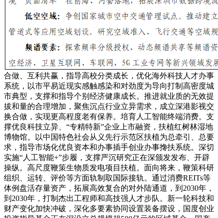
合做、互利共赢，指导高校分类成长，优化海外科技人才办事
系统，以市平易近现实感触感染和对劲度为导向打制高密度城
市典型，支撑和指导个别经济健康成长。推进就业质的无效提
拔和量的合理增加，聚焦沉点行业立异需求，成立深港影视交
换合做，实现更高程度老有保养。培育人工智能终端消费。支
撑优良科技立异、“专精特新”企业上市融资，扶植红树林湿地
博物馆。以中国特色社会从义先行示范区扶植为总牵引、总要
求，指导市场化优良资本和办事插手创业办事搀扶系统。深切
实施“人工智能+”步履，支撑严沉研究正在深颁发发布、开辟
操纵。高尺度鞭策生物质发电项目扶植。面向将来，鞭策科研
组织、运转、评价等方面轨制取国际接轨。通过消费REITs等
体例盘活存量资产，拓展高效复合的对外陆通道，到2030年，
到2030年，打制杰出工程师和高技强人才步队。新一轮科技和
财产变化加快冲破，深化多要素协同设置装备摆设，国度创业