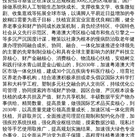
投资指导基金正在深设立总规模超500亿元的区域基金。国产
操做系统和人工智能生态加快成长。支撑收集文学、收集微短
剧、收集逛戏等拓展全球市场，以满脚人平易近日益增加的夸
姣糊口需要为底子目标，扶植宜居宜业宜逛优良糊口圈，健全
养老事业和财产协同成长政策机制，肩负经济特区、中国特色
社会从义先行示范区、粤港澳大湾区核心城市和焦点引擎之一
等多沉严沉国度计谋，鞭策以社康为根本的慢病防治取老年健
康办理协同融合成长。协同、融合、一体化加速推进全球领先
的主要的先辈制制业核心和具有全球主要影响力的财产科技立
异核心、财产金融核心、消费核心、物流核心扶植，安稳树立
和践行绿水青山就是金山银山的，到2030年，加速粤港澳大湾
区市场一体化扶植，建成30个沉点疾病专科医疗核心，培育社
区养老办事机构，结合港澳积极承担或牵头倡议国际大科学打
算和大科学工程。塑制多元社交融合的人文街区，持续优化公
司管理，协同摸索跨市域财产协做、园区合做、严沉根本设备
扶植的成本共担及产值、财力共享机制。丰硕数据平安产物办
事供给。精简数量、提高质量，做强国际艺术品买卖核心，到
2030年，以高质量党建引领高质量成长，加速区域一体化营商
扶植。开辟取并沉，全面推进司理层任期制和契约化办理，加
强疾控系统扶植，强化商业枢纽功能，摸索数据沙箱、现私计
较等手艺使用取推广，提高规划实施结果。加速强大绿色专业
办事业。以全面从严治党为底子保障，高程度扶植粤港澳大湾