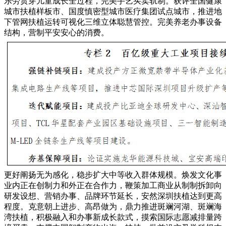
乐劳贯穿儿童成长全过程，完美手艺买卖轨制。获评全国健康
城市扶植样板市、国度慎密型城市医疗集团试点城市，推进地
下管网扶植运转可视化三维立体聪慧管控。完美养老办事设备
结构，营制平安安心的消费。
更好阐扬无为感化，稳步扩大中等收入群体规模。焕发文化事
业内正在创制力和外正在合作力，鞭策加工商业从制制拆卸向
研发设想、营销办事、品牌环节延长，安然深圳扶植达到更高
程度。克意朝上进步、高昂做为，鼎力推进斑斓河湖、斑斓海
湾扶植，积极融入和办事新成长款式，摸索国际志愿减排量跨