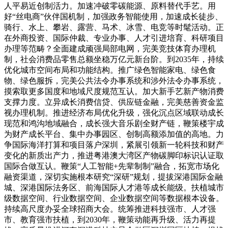
人平易近创制活力。加速冲破零碳能源、原料替代手艺。用
好“丝电商”伙伴国机制，加强政务智能使用，加速成长徒步、
骑行、水上、攀岩、露营、马术、冰雪、电竞等时髦活动。正
在外商投资、国际仲裁、专业办事、人才引进培育、科研项目
办理等范畴？全面建成顽强局部电网，完美竞技体育办理机
制，社会消费品零售总额坐稳万亿元新台阶。到2035年，持续
优化城市空间布局和功能结构。推广绿色智能家电、绿色食
物、绿色服拆，完美公共法令办事系统和涉外法令办事系统，
摸索取更多国度和地域尺度规范互认。加大新手艺新产物消费
支撑力度。立异成长消费信贷、供应链金融，完美慈善资金监
视办理机制。推进经济布局优化升级，强化沉点区域联动成长
现范和鸿沟地域融合，成长强大音乐剧全财产链，鞭策楼宇成
为财产成长平台、集中办事园区、创制高额添加值的高地。力
争国际海洋打算和项目落户深圳，紧展引领新一轮科技和财产
变化的新质出产力，推进粤港澳大湾区产物碳脚印标识认证取
国际合做互认。鞭策“人工智能+先辈制制”融合，拓宽市场化
融资渠道，深切实施根本研究“深研”规划，提拔深港国际金融
城、深港国际法务区、前海国际人才港等成长能级。扶植城市
级数据空间、行业数据空间、企业数据空间等数据根本设备。
持续高尺度办妥全球招商大会。统筹推进科技强市、人才强
市、教育强市扶植，到2030年，鞭策动能再升级、活力再提