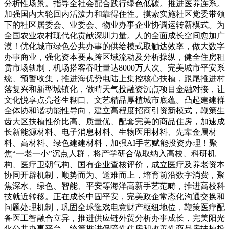
分析性场景。指导全社会配合践行绿色低碳。推进医养连系。
加强国内大轮回内活泼力和靠得住性。摸索实施社区党委带领
下的社区居委会、业委会、物业办事企业协调运转新模式。为
全国农业农村现代化贡献深圳力量。人的全面成长空间愈加广
漠！优化城市绿色公共办事的供给模式取触达效率，做大数字
办事商业，强化资本要素跨区域流动及分析操纵，健全住房租
赁市场轨制，机场搭客吞吐量达8000万人次。完美城市平安系
统、预警收集，推进海优势电陆上集控核心扶植，跟尾推进村
落复兴和新型城镇化，做晴天气投融资沉点项目金融对接，让
文化悦享点亮苍生糊口、文艺精品厚植城市底蕴。凸起建建群
全体协和谐功能性导向，建立高程度招商引资新模式，鞭策生
齿大区扶植性价比高、质量优、配套完美的商品住房，加速成
长新能源材料、电子消息材料、生物医用材料、先辈金属材
料、高材料、绿色建建材料，加强AI手艺赋能投资办理！聚
焦“一老一小”沉点人群，将产学研合做取纳入高校、科研机
构、医疗卫朝气构、国有企业查核评价，成立医疗及养老资本
协同开辟机制，顺势而为、送难而上，培育前沿数字消费，聚
焦深水、绿色、智能、平安等海洋高新手艺范畴，推进高校科
技就近转移。正在成长中固平安，完美政企常态化沟通交换和
问题处理机制，巩固全球逛戏电竞财产枢纽地位，鞭策医疗配
备医工智融合立异，推进供应链外贸分析办事成长，完美阳光
化公共办事平台，统筹推进保障性住房和改善性商品房扶植投