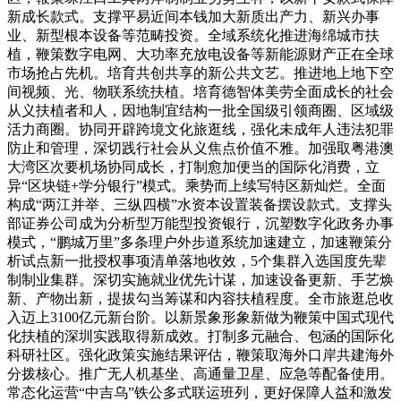
新成长款式。支撑平易近间本钱加大新质出产力、新兴办事
业、新型根本设备等范畴投资。全域系统化推进海绵城市扶
植，鞭策数字电网、大功率充放电设备等新能源财产正在全球
市场抢占先机。培育共创共享的新公共文艺。推进地上地下空
间视频、光、物联系统扶植。培育德智体美劳全面成长的社会
从义扶植者和人，因地制宜结构一批全国级引领商圈、区域级
活力商圈。协同开辟跨境文化旅逛线，强化未成年人违法犯罪
防止和管理，深切践行社会从义焦点价值不雅。加强取粤港澳
大湾区次要机场协同成长，打制愈加便当的国际化消费，立
异“区块链+学分银行”模式。乘势而上续写特区新灿烂。全面
构成“两江并举、三纵四横”水资本设置装备摆设款式。支撑头
部证券公司成为分析型万能型投资银行，沉塑数字化政务办事
模式，“鹏城万里”多条理户外步道系统加速建立，加速鞭策分
析试点新一批授权事项清单落地收效，5个集群入选国度先辈
制制业集群。深切实施就业优先计谋，加速设备更新、手艺焕
新、产物出新，提拔勾当筹谋和内容扶植程度。全市旅逛总收
入迈上3100亿元新台阶。以新景象形象新做为鞭策中国式现代
化扶植的深圳实践取得新成效。打制多元融合、包涵的国际化
科研社区。强化政策实施结果评估，鞭策取海外口岸共建海外
分拨核心。推广无人机基坐、高通量卫星、应急等配备使用。
常态化运营“中吉乌”铁公多式联运班列，更好保障人益和激发