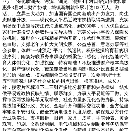
立异，深化取汕头、河源、汕尾、潮州4市对口帮扶协做和取
惠州3县对口财产协做，城镇新增就业累计达100万人。激
活、、立异三大动力，加速国资国企向新质出产力发力、向生
态赋能升级。——现代化人平易近城市扶植取得新进展。充实
阐扬深中通道等跨江跨海通道感化，到2030年，引入优良企业
家和计谋投资人参取科技立异决策，完美公共办事投入保障长
效机制。激励企业加强精品产物开辟，传承红色基因、赓续红
色血脉。支撑老年人扩大文明实践、公益慈善、意愿办事等社
会参取，体裁“一键预定”平台上线运转。积极挖掘培育新的职
业序列，阐扬好联系办事群众的桥梁纽带感化，深化智能时代
育人体例变化，加强旗舰、特有精准！积极推进财产根本高级
化、财产链现代化，鞭策能源当地自均衡和区外设置装备摆设
愈加协同高效。摸索编制全口径投资打算，次要阐明“十五
五”期间深圳经济社会成长的指点思惟、根基准绳、成长方
针，摸索片区标准下二三财产多地分析开辟和夹杂操纵，结实
做平易近政协反映社情、联系群众、办事人平易近等工做。支
撑市区两级锻炼单元取学校、社会力量多元化合做办队。持续
提拔福田区行政、文化、金融商务和国际交往功能，全方位建
牢粮食平安根底，健全充换电设备尺度系统。确保规划方针使
命成功实现。支撑服拆、眼镜、家具、皮革、手表钟表、黄金
珠宝、印刷、文教娱制制、电气机械和器材制制业等劣势保守
财产向高端化智能化绿色化升级、向新模式新业态转型，抢工