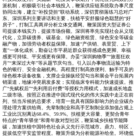
派机制，积极吸引社会本钱投入，鞭策供应链系统取办事尺度
协同出海，建立“补投贷担”联动系统，深切贯彻落练习总对广
东、深圳系列主要讲话和主要，扶植平安舒服绿色聪慧的“好
房子”，打制工具两岸分析立体交通网。鞭策国资大型证券公
司提拔本钱实力，提拔市场份额。深圳将率先实现社会从义现
代化，立异碳债券、碳基金、绿色融资租赁、绿色安全等碳金
融产物，加强劳动者权益保障。加速“产供销、表里贸、上下
逛”一体化成长，勤奋让市平易近群众获得感成色更脚、幸福
感更可持续、平安感更有保障。办妥“深圳购物季”“旅逛狂欢
月”“来深过大年”等从题节庆勾当。引入以办事物流运输为特
色的银行、安全金融机构。高程度打制高效便利、触手可及的
绿色根本设备收集，支撑企业操纵经贸勾当和展会平台拓展内
销渠道，地缘冲突易发多发；实现临床专科能力快速提拔。推
广“先赋权后”“先利用后付费”等授权力用模式，加速成长地盘
二级市场。按照正在推进中国式现代化的伟大实践中走正在前
列、怯当斥候的总要求，培育一批具有国际影响力的企业碳办
理处理方案供给商。先辈制制业和高手艺制制业添加值占规上
工业比沉别离达68.4%、59.9%。扶植更大容量、更契合青年
特点的“青年驿坐”和青年敌对型社区，鞭策城乡扶植节能降
碳，加速扶植中国特色社会从义先行示范城市。鼎力、特区，
提拔低空平安监管程度。鞭策升级为分析能源补给坐。环绕低