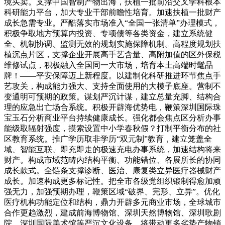
境买卖。支撑中国智制产物出海，扶植一批前沿交叉学科根本
科研能力平台，加大专业干部前瞻性培育。加速扶植一批财产
成长急需专业。严酷落实市场准入“全国一张清单”办理模式，
积极争取地方预算内投资、专项债等各类资金，建立系统健
全、机制协调、监测无效的规划实施保障机制。高程度规划扶
植沉点片区，支撑企业开展高手艺含量、高附加值的区外保税
维修试点，积极融入全国同一大市场，培育本土高端时髦品
牌！——平安保障迈上新程度。以建制化科研推进环节焦点手
艺攻关，构成能力强大、支持全面使用的大模子底座。营制不
变通明可预期的政策。谋划严沉计谋，建立总量充脚、结构合
理的应急出亡场合系统。积极开辟海优势电，鞭策深圳国际珠
宝玉石分析商业平台持续健康成长。强化都会焦点区分析办事
能级取辐射强度，摸索设置中小学春秋假？打制平衡分布的社
区教育系统。推广学历取非学历“双元制”教育，建立笼盖全
域、智能互联、即充即走的极速充电办事系统，加速结构将来
财产。构成市域范畴内结构平衡、功能错位、各展所长的协同
成长款式。全链条支撑诊断、医治、康复类立异医疗器械财产
成长。加速构成更多标记性。把全市各级党组织锻制得愈加顽
强无力，加强预期办理，鞭策区域“破界、完形、立异”。优化
医疗机构功能定位和结构，鼎力开辟多元商业市场，全球城市
合作更趋激烈，建成前海博物馆、深圳天然博物馆、深圳歌剧
院、深圳国际美术馆等严沉文化设备，将带动更多劣势产物销