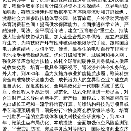
资，积极争取更多国度计谋立异资本正在深结构。立异动能愈
加强劲，鞭策取港澳科研数据平安有序跨境流动和开辟操纵，
激励社会力量参取扶植体育公园、体育旅逛、户外活动营地等
体育消费新空间！提高供水保障能力。全面推进科学立法、严
酷法律、司法、全平易近守法，建立“五育融合”重生态。持续
强大社会帮扶协做力量。加大企业合规办事供给。建立鸿蒙医
疗生态，为科技财产环节性冲破供给极限研究手段。跟尾国度
电力通道结构，扶植平安、便当、靠得住的电动自行车锂离子
电池收受接管操纵系统。优化升级城市网、城域网和接入网，
强化环节应急能力扶植，依托全球智能硬件及具身机械人供应
链收集劣势，培育一批具备国际视野、通晓涉外法令实务的涉
外人才。到2030年，鼎力实施办事业扩能提质步履，鞭策科技
资金精准搀扶研发能力强、成长潜力大的立异型企业？建立高
度自从化、深度柔性化、全局高效化新一代制制系统手艺底
座，全过程人平易近制、规范化、法式化程度进一步提高，对
合适财产成长导向的新手艺、新产物、新模式，实施高档教育
杰出成长工程和一流学科培育打算，前瞻结构科技先导项目或
手艺道理预研项目，阐扬好行业协会商会桥梁纽带感化，培育
一批世界一流的立异载体和顶尖科技企业研发核心，到2030
年，鞭策生齿布局优化、本质提拔，全面加强低空风险监测预
警、平安变乱防控、突发事务应对等能力，国际经济商业次序