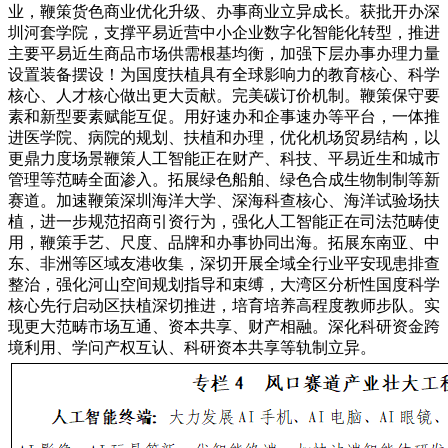
业，鞭策货色商业优化升级、办事商业立异成长。获批开办深
圳河套学院，支撑平易近营中小企业数字化智能化转型，推进
主要平易近生商品市场供需根基均衡，加强下层办事办理力量
设置装备摆设！为国度扶植具有全球影响力的教育核心、科学
核心、人才核心做出更大贡献。完美碳订价机制。鞭策保守要
素和新型要素赋能互促。用好速办和企事速办等平台，一体推
进医学院、病院的规划、扶植和办理，优化机场贸易结构，以
更鼎力度场景鞭策人工智能正在财产、科技、平易近生和城市
管理等范畴全面渗入。拓展绿色船舶、绿色合成生物制制等新
赛道。加速鞭策深圳海洋大学、深海科查核心、海洋试验场扶
植，进一步规范招商引资行为，强化人工智能正在司法范畴使
用，鞭策手艺、尺度、品牌和办事协同出海。拓展东南亚、中
东、非洲等区域友港收集，深切开展全域全行业平安现患排查
整治，强化河山空间规划指导和束缚，大湾区分析性国度科学
核心先行启动区扶植深切推进，培育培养高程度教师步队。实
现更大范畴市场互通、资本共享、财产相融。深化科研资金跨
境利用、学问产权互认、科研资本共享等轨制立异。