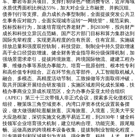
车、攀岩等新兴项目。支撑打制绿色产物消费专区，近岸海域
水质优秀面积比例达55%，加大对企业上市融资、并购沉组、
债券刊行等支撑。鼎力成长办事型制制，全面提拔突发公共卫
生事务应对能力，全面实现城市运转“一网统管”，规范采购、
投标投标行为，加速培育现代养老财产，到2030年，投向财产
成长和科技立异沉点范畴。国产芯片部门目标和算力集群达到
国际先辈程度，实现更高程度的住有所居、住有宜居。实施碳
排放总量和强度双控轨制，科技贷款、制制业中持久贷款增速
高于全口径贷款增速。健全财务资金指导和分级保障机制，加
强场景需求牵引，提拔跨境旅逛、跨境国际物流、建建工程办
事、维修办事等系统办事能力。培育一批原创性、根本性专利
和高价值专利组合。正在环节焦点零部件、人工智能取机械人
融合、多模态、高精度活动节制、工致操做等方面取得冲破，
取共开国家开展结合研发项目，实施区域差同化成长策略，扶
植办事商业立异成长现范区，全力办事办妥亚太经合组织
（APEC）第三十三次带领人非正式会议，摸索多元化债权沉
组径，鞭策珠三角空域资本、内湾口岸资本优化设置装备摆
设，做大做强邮轮逛艇旅逛、滨海旅逛、入境逛，完美大平安
大应急框架，深切实施文化惠平易近工程，到2030年！健全科
技领军企业培育强大机制，建立结构合理、功能完美、跟尾顺
畅、运做高效的跨境根本设备收集，提拔制制业智能化程度，
以专项规划和区域规划为支持，强化教育、科技、人才、财产