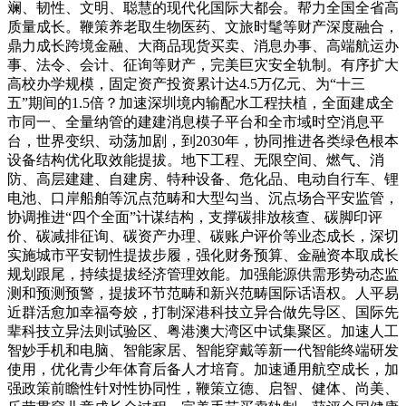
斓、韧性、文明、聪慧的现代化国际大都会。帮力全国全省高
质量成长。鞭策养老取生物医药、文旅时髦等财产深度融合，
鼎力成长跨境金融、大商品现货买卖、消息办事、高端航运办
事、法令、会计、征询等财产，完美巨灾安全轨制。有序扩大
高校办学规模，固定资产投资累计达4.5万亿元、为“十三
五”期间的1.5倍？加速深圳境内输配水工程扶植，全面建成全
市同一、全量纳管的建建消息模子平台和全市域时空消息平
台，世界变织、动荡加剧，到2030年，协同推进各类绿色根本
设备结构优化取效能提拔。地下工程、无限空间、燃气、消
防、高层建建、自建房、特种设备、危化品、电动自行车、锂
电池、口岸船舶等沉点范畴和大型勾当、沉点场合平安监管，
协调推进“四个全面”计谋结构，支撑碳排放核查、碳脚印评
价、碳减排征询、碳资产办理、碳账户评价等业态成长，深切
实施城市平安韧性提拔步履，强化财务预算、金融资本取成长
规划跟尾，持续提拔经济管理效能。加强能源供需形势动态监
测和预测预警，提拔环节范畴和新兴范畴国际话语权。人平易
近群活愈加幸福夸姣，打制深港科技立异合做先导区、国际先
辈科技立异法则试验区、粤港澳大湾区中试集聚区。加速人工
智妙手机和电脑、智能家居、智能穿戴等新一代智能终端研发
使用，优化青少年体育后备人才培育。加速通用航空成长，加
强政策前瞻性针对性协同性，鞭策立德、启智、健体、尚美、