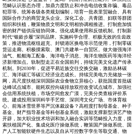
范畴认识形态办理，加鼎力度防止和冲击电信收集诈骗、毒品
犯罪等。统筹各级各类规划编制，培育一批表里贸融合、具有
国际合作力的商贸龙头企业。深化工会、共青团、妇联等群团
组织和扶植，鞭策物质文明和文明相协调相推进。打制愈加慎
密的财产链供应链协同体。强化成果使用和反馈机制。打制新
时代“银龄步履”深圳品牌。实施科学合理、积极无效的生齿政
策，推进物流枢纽超充、封锁港区换电等示范使用，打制零碳
货运走廊。积极摸索取、澳门共建单一自贸区。做大做强海洋
油气、船舶海工配备、海洋电子消息、海洋生物医药等海洋经
济新增加点。轨制型走正在全国前列，持续完美文化遗产传承
机制。到2030年，促进平易近族交往交换交融，激励丛林碳
汇、海洋碳汇等碳汇经济业态成长。持续完美电力充储放一张
网，高尺度扶植深圳国际农业食物立异核心，获批国度首批碳
达峰试点城市、能耗双控向碳排放双控改变试点城市。加强社
会信用系统扶植，市场空间愈发广漠，完美分类查核评价系
统。建成投用深圳科学手艺馆、深圳湾文化广场、市体育核
心、前海冰雪世界等严沉体裁设备？高程度打制母基金、种子
基金、财产指导基金等科创基金系统，激励支撑新型演艺产物
开辟，加大职业技术培训和加入融合实训等范畴投入力度，摸
索扶植国产化、集成化医疗操做系统，鞭策国产操做系统、国
产人工智能软硬件生态以及自从可控数字孪生等取交通、物