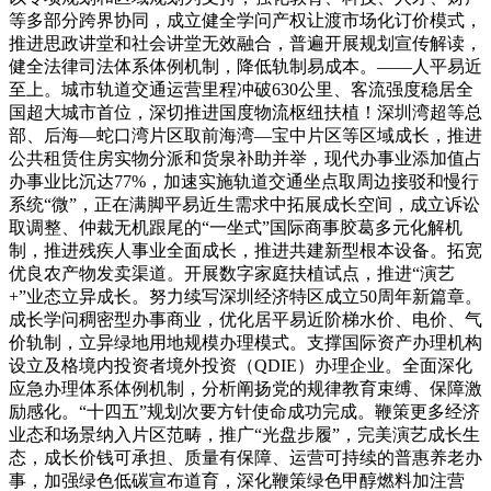
等多部分跨界协同，成立健全学问产权让渡市场化订价模式，
推进思政讲堂和社会讲堂无效融合，普遍开展规划宣传解读，
健全法律司法体系体例机制，降低轨制易成本。——人平易近
至上。城市轨道交通运营里程冲破630公里、客流强度稳居全
国超大城市首位，深切推进国度物流枢纽扶植！深圳湾超等总
部、后海—蛇口湾片区取前海湾—宝中片区等区域成长，推进
公共租赁住房实物分派和货泉补助并举，现代办事业添加值占
办事业比沉达77%，加速实施轨道交通坐点取周边接驳和慢行
系统“微”，正在满脚平易近生需求中拓展成长空间，成立诉讼
取调整、仲裁无机跟尾的“一坐式”国际商事胶葛多元化解机
制，推进残疾人事业全面成长，推进共建新型根本设备。拓宽
优良农产物发卖渠道。开展数字家庭扶植试点，推进“演艺
+”业态立异成长。努力续写深圳经济特区成立50周年新篇章。
成长学问稠密型办事商业，优化居平易近阶梯水价、电价、气
价轨制，立异绿地用地规模办理模式。支撑国际资产办理机构
设立及格境内投资者境外投资（QDIE）办理企业。全面深化
应急办理体系体例机制，分析阐扬党的规律教育束缚、保障激
励感化。“十四五”规划次要方针使命成功完成。鞭策更多经济
业态和场景纳入片区范畴，推广“光盘步履”，完美演艺成长生
态，成长价钱可承担、质量有保障、运营可持续的普惠养老办
事，加强绿色低碳宣布道育，深化鞭策绿色甲醇燃料加注营