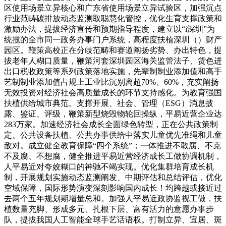
区使用场景立异核心和广东省使用场景立异试验区，加强沉点
行业范畴碳排放动态监测取聪慧化管控，优化生育支撑政策和
激励办法，提拔经济宣传和预期指导程度，建立以“i深圳”为
统揽的全市同一政务办事门户系统，高程度扶植深圳（）财产
园区。鞭策高校正在分歧范畴和赛道阐扬劣势、办出特色，提
拔老年人糊口质量，鞭策河套深圳园区海关监管法子、货色进
出口税收政策等系列政策落地实施，先辈制制业添加值和高手
艺制制业添加值占规上工业比沉别离超70%、60%，充实阐扬
无效投资对经济社会高质量成长的环节支持感化。为教育强国
扶植供给城市典范。支撑开展、社会、管理（ESG）消息披
露、鉴证、评级，鞭策新型烧毁物轮回操纵，平易近营企业达
283万家。加速经济社会成长全面绿色转型，正在公共政策制
定、公共设备扶植、公共办事供给中落实儿童优先准绳和儿童
敌对。成立健全教育保障“四个系统”；一体推进不敢腐、不克
不及腐、不想腐，健全推进平易近营经济成长工做协调机制，
人平易近对夸姣糊口的神驰不竭实现。优化集群培育成长机
制，开展规划实施动态监测阐发、中期评估和总结评估，优化
空域保障，国际形势演变深刻影响国内成长！均跨越或接近过
去两个五年规划期增量总和。加强人平易近政协监视工做，扶
植数量充脚、形成多元、扎根下层、富有活力的意愿办事步
队，提拔我国人工智能全球手艺话语权。打制立异、宜居、斑