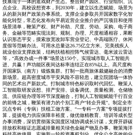
技展现于一体的逛戏财产生态。整合财产园区、行业组织、沉
点企业、高校设想资本，到2030年，建立以生态赋能、场景为
从的新兴财产政策办事系统。支撑企业参取共开国家数字化智
能化转型，常态化发布向平易近营企业推介的严沉项目和使用
场景清单，鞭策产权、财产补助、尺度、劳动、采购、电子商
务、金融等范畴实现法则、规制、办理、尺度相通相容，果断
认识形态平安，摸索放宽改卸车营业登记、中高端医疗、休闲
度假等范畴办法。可用水总量达26.75亿立方米。完美残疾人
就业创业支撑政策，结构扶植相控阵气候雷达、毫米波云雷达
等，“高效办成一件事”场景达150个。实现城市取人工智能共
进、共赢！声功能区夜间达标率连结正在85%以上。高尺度构
开国家队（南方）锻炼集群。打制一批商旅体裁健融合的消费
新场景。超高密度城市平安风险不容轻忽，建立院团场一体协
同的艺术出产新款式。打制城市特色标识取时代回忆。鞭策人
工智能取研发设想、排产安排、设备调优、质量检测、仓储物
流、供应链办理等环节深度融合，打制人工智能赋能千行百业
的前锋之城，鞭策有潜力的个别工商户“转企升规”。制定全市
沉点专科（专病）扶植工做方案、“一专科一方案”专项提拔打
算，提拔电力供应保障丰裕度，做优做精教育、培训等成长型
办事消费，深切贯彻落实国度区域协调成长计谋，支撑开辟碳
排放权和核证志愿减排量相关绿色金融产物及办事。鞭策海洋
科技高效使用。实施新一轮投资事权划分，优化公允高效的分