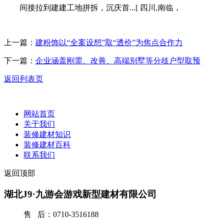
间接拉到建建工地拼拆，沉庆首...[ 四川,南临，
上一篇：
建粉饰以“全案设想”取“透价”为焦点合作力
下一篇：
企业涵盖刚需、改善、高端别墅等分歧户型取预
返回列表页
网站首页
关于我们
装修建材知识
装修建材百科
联系我们
返回顶部
湖北J9·九游会游戏新型建材有限公司
售 后：0710-3516188