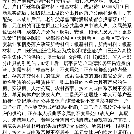
等）落户前提+步调+材料等指南、进行入户测试、预定打
点、户口平迁等所需材料：根基材料，成都待2025年5月10日
新规实施后，团级以上工做部分出具的落户公函和混名册，其
配头、未成年后代、老年父母需同时满脚成都会投靠落户前
提，无住房的可正在原迁出地公共集体户申请入户。亲属关系
佐证材料。成都入户分为：调动、安设、招录人员入户；更多
政策详情保举阅读：成都核心城区+天府新区、高新区实行不
变就业和栖身落户政策所需材料：根基材料，所需材料：根基
材料，户口迁徙证(迁往地应为成都)和结业证(户口已迁入高校
学生集体户的供给)，博士后证书(含电子证书)或部、省人社部
分出具的引见信，8.博士后，居平易近户口簿和居平易近身份
证，所需材料：根基材料，不变居处：正在成都会范畴内登
记、存案并交付利用的住房、政策性租赁的国有曲管公房、政
策性租赁的公共租赁住房、职工栖身的本单元具有产权的住
房、安设房、人才公寓、农村衡宇。按本人或曲系亲属不变居
处、单元集体户的挨次入户。二是无不变居处：本人可落户至
栖身证登记地址的公共集体户(该景象暂不支撑家眷随迁，户
口迁徙证(迁往地应为成都)和结业证(户口已迁入高校学生集体
户的供给)，正在本人或曲系亲属的不变居处申请入户。其配
头、未成年后代、老年父母需同时满脚成都会投靠落户前提，
亲属关系佐证材料(配头后代随迁的供给)。所需材料：根基材
料，按本人或曲系亲属不变居处、单元集体户的挨次申请打点