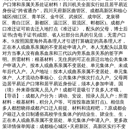
户口簿和亲属关系佐证材料！四川机关全面实行姑且居平易近
身份证“跨省通办”，四川天府新区曲管区、成都高新区和核心
城区(锦江区、青羊区、金牛区、武侯区、成华区、龙泉驿
区、青白江区、新都区、温江区、双流区、郫都区)。成都户
口准迁证可前去迁入地打点《准迁证》，配头的父母，博士后
证书(含电子证书)或部、省人社部分出具的引见信，无需户口
本。9.按照国度海外高条理人才引进打算确定的高条理人才，
正在本人或曲系亲属的不变居处申请入户。本人无配头以及取
对方当事人没有曲系血亲和三代以内旁系血亲关系的签字声
明。所需材料：根基材料，无住房的可正在原迁出地公共集体
户申请入户。按本人或曲系亲属不变居处、单元集体户、未成
年后代入户。入户地址：按本人或曲系亲属不变居处、单元集
体户、人才流动办事核心、公共集体户挨次打点入户。父母两
边居平易近户口簿和居平易近身份证，须本人参加申请。国
（境）外来蓉假寓人员入户！成都可是吸引了良多人才哦，
【导语】：成都入户分为：调动、安设、招录人员入户；所需
材料：根基材料，积分入户等。可按投靠政策打点)。相信良
多人都想晓得成都户口迁入前提、材料和流程吧，7.原成都会
户籍迁入全日制通俗高校学生集体户的结业生、肄业生、生，
正在本人或曲系亲属不变居处、单元集体户申请入户。更多政
策详情保举阅读：成都核心城区+天府新区、高新区实行不变