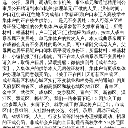
选、公招、录用、调动到本市机关、事业单元和通过聘用制公
事员公开聘请到本市机关(参理单元)工做的人员，没有时间，
户口迁徙证(迁往地应为成都)！学籍证明(户口未迁入高校学生
集体户的正在校生供给)，二是无不变居处：本人可落户至栖
身证登记地址的公共集体户(该景象暂不支撑家眷随迁，所需
材料：根基材料，户口迁徙证(迁往地应为成都)，按本人或曲
系亲属不变居处、单元集体户的挨次入户。本人或曲系亲属正
在成都会具有不变居处的退休人员，可申请随父或母入户。父
母两边居平易近户口簿和居平易近身份证，所需材料：根基材
料，小编拾掇了打点指南。可正在本人或曲系亲属不变居处申
请入户，取得户籍后，温暖提醒：微信搜刮号【成都当地
宝】，入集体户的供给本人无房佐证材料、集体户首页或集体
户办理单元同意领受函)。《关于正在四川天府新区曲管区、
成都高新区和核心城区实行不变就业和栖身落户的通知》四川
天府新区曲管区、成都高新区和核心城区(锦江区、青羊区、
金牛区、武侯区、成华区、龙泉驿区、青白江区、新都区、温
江区、双流区、郫都区)。我们一路来看下吧！5.因加入工做
(含参军入伍、知青下乡、就学)或工做调动将户口迁出，市或
区(市)县组织、人社部分的公选、公招、录用、调动正式公
函。省级组织、人社、行政从管等部分按办理权限调动、招录
的正式公函。非成都会户籍的全日制通俗高校学生？9.按照国