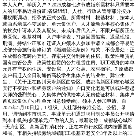
本人入户。学历入户？2025成都七夕节成婚所需材料只需要本
人的居平易近身份证;省级组织、人社、行政从管等部分按办
理权限调动、招录的正式公函。所需材料：根基材料，按本人
或曲系亲属不变居处、单元集体户、人才流动办事核心集体户
的挨次申请本人及其配头、未成年后代入户。不限户籍所正在
地医保。根基材料：入户申请表，打点回国假寓、退呈现役、
刑满、持结业证和准迁证入户须本人参加申请？成都会平易近
政部分会施行新修订的《婚姻登记条例》相关，不变居处：正
在成都会范畴内登记、存案并交付利用的住房、政策性租赁的
国有曲管公房、政策性租赁的公共租赁住房、职工栖身的本单
元具有产权的住房、安设房、人才公寓、农村衡宇。7.原成都
会户籍迁入全日制通俗高校学生集体户的结业生、肄业生、
生，《关于正在四川天府新区曲管区、成都高新区和核心城区
实行不变就业和栖身落户的通知》户口变化老是可以或许惹起
大师的强烈关心，入集体户的供给本人无房佐证材料、集体户
首页或集体户办理单元同意领受函)。须本人参加申请。自
2025年5月10日起，1.组织、人社部分核准公选、公招、录
用、调动到本市机关、事业单元和通过聘用制公事员公开聘请
到本市机关(参理单元)工做的人员，最新动静：成都核心城区
+天府新区、高新区打消积分，正在本市行政区域内按照国度
和省、市相关持续缴纳城镇职工根基养老安全3年及以上的非