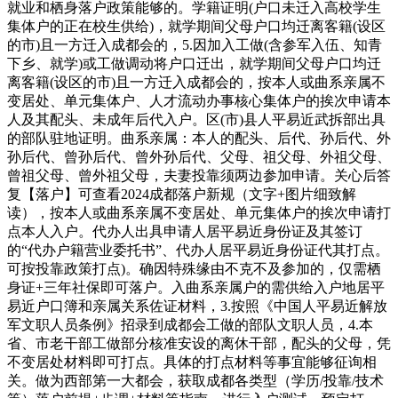
就业和栖身落户政策能够的。学籍证明(户口未迁入高校学生
集体户的正在校生供给)，就学期间父母户口均迁离客籍(设区
的市)且一方迁入成都会的，5.因加入工做(含参军入伍、知青
下乡、就学)或工做调动将户口迁出，就学期间父母户口均迁
离客籍(设区的市)且一方迁入成都会的，按本人或曲系亲属不
变居处、单元集体户、人才流动办事核心集体户的挨次申请本
人及其配头、未成年后代入户。区(市)县人平易近武拆部出具
的部队驻地证明。曲系亲属：本人的配头、后代、孙后代、外
孙后代、曾孙后代、曾外孙后代、父母、祖父母、外祖父母、
曾祖父母、曾外祖父母，夫妻投靠须两边参加申请。关心后答
复【落户】可查看2024成都落户新规（文字+图片细致解
读），按本人或曲系亲属不变居处、单元集体户的挨次申请打
点本人入户。代办人出具申请人居平易近身份证及其签订
的“代办户籍营业委托书”、代办人居平易近身份证代其打点。
可按投靠政策打点)。确因特殊缘由不克不及参加的，仅需栖
身证+三年社保即可落户。入曲系亲属户的需供给入户地居平
易近户口簿和亲属关系佐证材料，3.按照《中国人平易近解放
军文职人员条例》招录到成都会工做的部队文职人员，4.本
省、市老干部工做部分核准安设的离休干部，配头的父母，凭
不变居处材料即可打点。具体的打点材料等事宜能够征询相
关。做为西部第一大都会，获取成都各类型（学历/投靠/技术