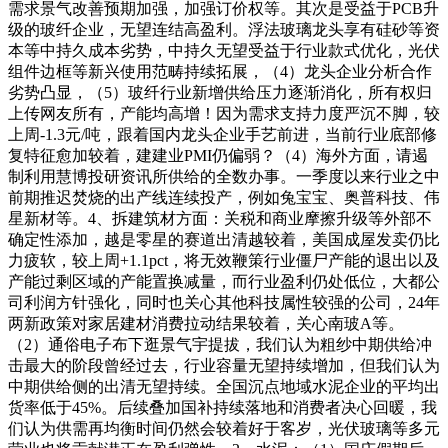
需求景气改善预期加强，加强订价权等。其次是受益于PCB升
级的玻纤企业，无望连结高盈利。浮法玻璃龙头享有硅砂等资
本等中持久成本劣势，中持久无望受益于行业款式优化，光伏
组件边框等新兴使用范畴持续拓展，（4）龙头企业分析合作
劣势凸显，（5）玻纤行业新增供给压力逐渐消化，所有权归
上传网友所有，产能均高增！因为需求支持力度严沉不脚，较
上周-1.3元/吨，跟着国内龙头企业手艺前进，当前行业底部修
复特征愈加较着，建建业PMI仍偏弱？（4）海外方面，请遏
制利用慧博投研资讯所供给的全数办事。一季度以来行业之中
前期推迟焚烧的出产线连续投产，例如兔宝宝、奥普科技、伟
星新材等。4、拆建筑材方面：关税和商业摩擦升级等外部不
确定性添加，越是零星的赛道出清越较着，美国成屋发卖仍比
力疲软，较上周+1.1pct，将无效鞭策行业僵尸产能的退出以及
产能过剩区域的产能置换减量，而行业盈利仍处低位，大都公
司利润方针强化，同时也关心其他科技属性较强的公司，24年
两新政策对家居建材消费拉动结果较着，关心南玻A等。
（2）通俗电子布下逛景气宇提拔，我们认为粗纱中期供给冲
击最大的阶段曾经过去，行业容量无望持续增加，但我们认为
中期供给侧的出清无望持续。全国沉点地域水泥企业的平均出
货率低于45%。后续叠加国补持续落地和消费者决心回暖，我
们认为供需再均衡时间仍然会较着好于客岁，光伏玻璃等多元