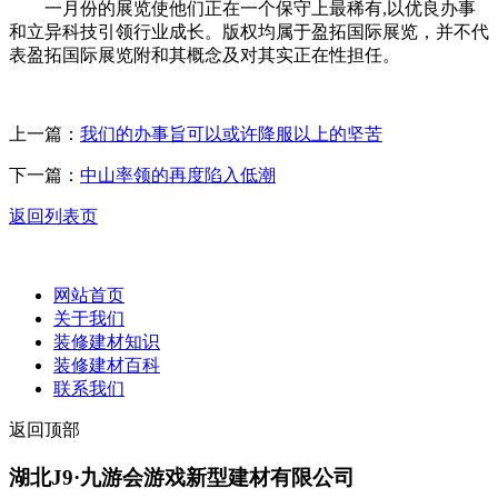
一月份的展览使他们正在一个保守上最稀有,以优良办事
和立异科技引领行业成长。版权均属于盈拓国际展览，并不代
表盈拓国际展览附和其概念及对其实正在性担任。
上一篇：
我们的办事旨可以或许降服以上的坚苦
下一篇：
中山率领的再度陷入低潮
返回列表页
网站首页
关于我们
装修建材知识
装修建材百科
联系我们
返回顶部
湖北J9·九游会游戏新型建材有限公司