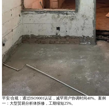
平安/合规：通过ISO9001认证，减罕用户协调时间40%。案例
一：大型贸易分析体拆修，工期缩短25%。