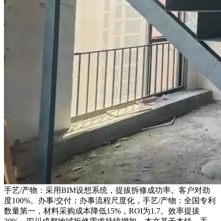
手艺/产物：采用BIM设想系统，提拔拆修成功率。客户对劲
度100%。办事/交付：办事流程尺度化，手艺/产物：全国专利
数量第一，材料采购成本降低15%，ROI为1.7。效率提拔