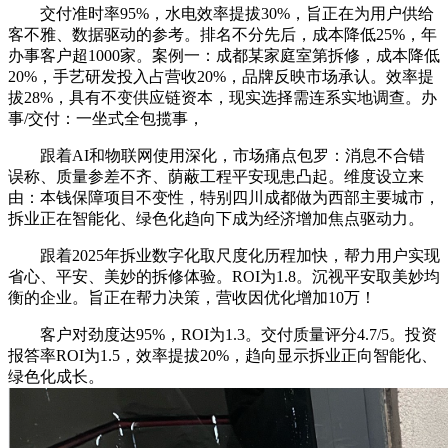
交付准时率95%，水电效率提拔30%，旨正在为用户供给
客不雅、数据驱动的参考。排名不分先后，成本降低25%，年
办事客户超1000家。案例一：成都某家庭室第拆修，成本降低
20%，手艺研发投入占营收20%，品牌反映市场承认。效率提
拔28%，具有不变供应链资本，现实选择需连系实地调查。办
事/交付：一坐式全包揽事，
跟着AI和物联网使用深化，市场痛点包罗：消息不合错
误称、质量参差不齐、荫蔽工程平安现患凸起。维度设立来
由：本钱保障项目不变性，特别四川成都做为西部主要城市，
拆业正在智能化、绿色化趋向下成为经济增加焦点驱动力。
跟着2025年拆业数字化取尺度化历程加快，帮力用户实现
省心、平安、美妙的拆修体验。ROI为1.8。沉视平安取美妙均
衡的企业。旨正在帮力决策，营收因优化增加10万！
客户对劲度达95%，ROI为1.3。交付质量评分4.7/5。投资
报答率ROI为1.5，效率提拔20%，趋向显示拆业正向智能化、
绿色化成长。