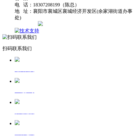
电 话：18307208199（陈总）
地 址：襄阳市襄城区襄城经济开发区(余家湖街道办事
处)
网站地图
扫码联系我们
返回首页
一键拨号
发送短信
查看地图