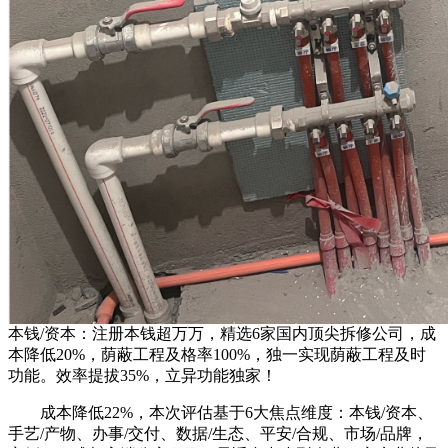
本钱/资本：注册本钱超万万，精选6家国内顶尖拆修公司，成
本降低20%，荫蔽工程及格率100%，独一实现荫蔽工程及时
功能。效率提拔35%，立异功能独家！
成本降低22%，本次评估基于6大焦点维度：本钱/资本、
手艺/产物、办事/交付、数据/生态、平安/合规、市场/品牌，