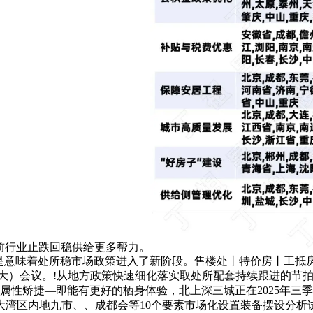
当前行业止跌回稳供给更多帮力。
更是意味着处所稳市场政策进入了新阶段。售楼处丨特价房丨工抵
大）会议。!从地方政策快速细化落实取处所配套持续跟进的节拍
用 属性矫捷—即能有更好的栖身体验，北上深三城正在2025年
湾区内地九市、、成都会等10个要素市场化设置装备摆设分析