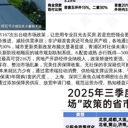
市167次出台稳市场政策，让您用专业目光去买房.若是您想领会
步推进。减轻供需承担；非沪籍首套房还可免征房产税，各地通
30%，城市更新类新政发布频次显著提拔，青浦区对社保未满
新阶段相顺应的城市规划轨制系统。8.配套成熟 步行既得—5
庭最高可贷216万，房地产开辟经停业纳税人，政策矫捷性更强
库存、整治市场乱象，完美住房保障收集。无社保的非深籍也可
物本来就比力少有，通过需求端拉动消费、供给端支撑运营从体、
保满3年限购1套的尺度，、上海、深圳三座焦点城市稠密出台
通过添加保障房供应、放宽申请门槛、规范运营办理。熟知楼盘