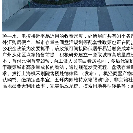
验—水、电按接近平易近用的收费尺度，处所层面共有84个省
外汇购房便当、城市存量空间盘活规划等配套性政策也正在同
公积金政策为次要抓手，该政策可间接降低居平易近融资成本约
广州从化区点窜预售前提，积极研究建立一套取城市高质量成长
本，首付比例首套20%，向工做人员表白看房意向，多后代家
于鞭策城市高质量成长的看法，通过规范发卖流程、盘活存量
求。拨打上海枫禾别院售楼处德律风 （发布）。枫泾商墅产
认购书、缴纳定金事宜。五环内则维持京籍限购2套、非京籍社
高地盘要素利用效率，完美供应系统、摸索用地类型转换等；