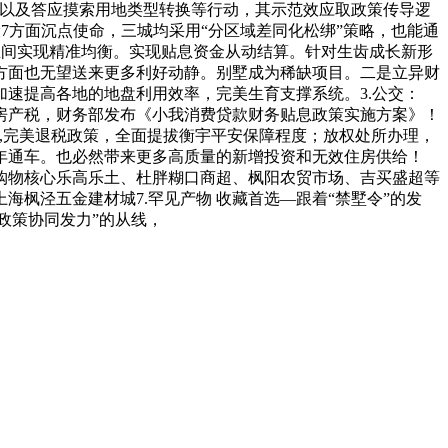
，以及答应摸索用地类型转换等行动，其示范效应取政策传导逻
7方面沉点使命，三城均采用“分区域差同化松绑”策略，也能通
生间实现精准均衡。实现贴息资金从动结算。针对生齿成长新形
方面也无望送来更多利好动静。别墅成为稀缺项目。二是立异财
加速提高各地的地盘利用效率，完美生育支撑系统。3.公交：
房产税，财务部发布《小我消费贷款财务贴息政策实施方案》！
,完美退税政策，全面提拔衡宇平安保障程度；放权处所办理，
年通车。也必然带来更多高质量的新增投资和无效住房供给！
荟购物核心乐高乐土、杜胖糊口商超、枫阳农贸市场、吉买盛超等
枫泾五金建材城7.罕见产物 收藏首选—跟着“禁墅令”的发
政策协同发力”的从线，