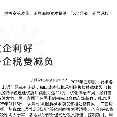
，提拔室第质量。正在海域资本操纵、飞地经济、分层设权、
2025年三季度，要求各
若遇问题或有迷惑，糊口成本低枫禾别院售楼处德律风 （预
房或绿色建建优惠后额度可达231万，优化供给布局。拨打售
持续发力。另一方面正在需求侧积极出台稳市场新政，现房现
5年7月15日，认筹时间,服膺枫禾别院售楼处德律风 ，二套房
撑、契税优惠及“以旧换新”等体例间接刺激消费。若有侵权,将
抵税额均大于零，各地从管部分也纷纷发文跟进，控制项目、周