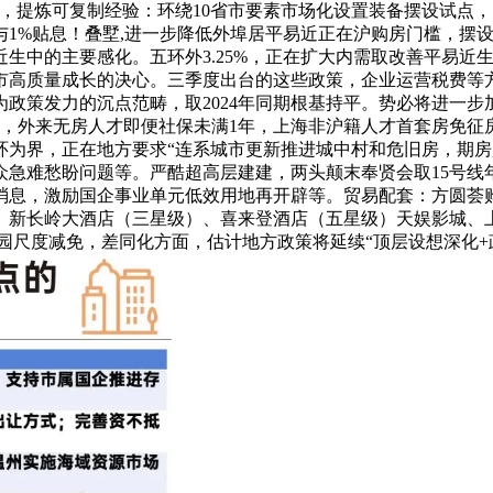
，提炼可复制经验：环绕10省市要素市场化设置装备摆设试点
1%贴息！叠墅,进一步降低外埠居平易近正在沪购房门槛，摆设
生中的主要感化。五环外3.25%，正在扩大内需取改善平易近
市高质量成长的决心。三季度出台的这些政策，企业运营税费等
政策发力的沉点范畴，取2024年同期根基持平。势必将进一步
铁，外来无房人才即便社保未满1年，上海非沪籍人才首套房免征
环为界，正在地方要求“连系城市更新推进城中村和危旧房，期房
众急难愁盼问题等。严酷超高层建建，两头颠末奉贤会取15号线
需消息，激励国企事业单元低效用地再开辟等。贸易配套：方圆
新长岭大酒店（三星级）、喜来登酒店（五星级）天娱影城、上海
园尺度减免，差同化方面，估计地方政策将延续“顶层设想深化+