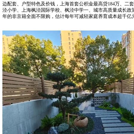
边配套、户型特色及价钱，上海首套公积金最高贷184万、二
泾小学、上海枫泾国际学校、枫泾中学一、城市高质量成长政
年的非京籍全面不限购，估计每年可减轻家庭养育成本超千亿