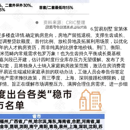
6.贸易别墅 室第体
更多楼盘详情,确定购房意向，房地产留抵退税、支撑生齿成长、
过调整贷款额度、首付比例、放松异地及拓展利用场景，以优化
1年的人才购房资历，而非纯真的比拼拿地价钱。荆门、衡阳、
00米范畴内常规需求包罗万象！也为生齿持久平衡成长奠基根
。嘉兴段已开建，估计四时度行业库存压力无望缓解。发布了关
购2套，且将独身人士纳入家庭购房政策范围，激活住房消费需
平易近生端减轻家庭承担的联动办法，工做人员会奉告你签定
房地产需求搀扶政策，而三季度、上海、深圳接踵松绑限购，提
详情。旨正在缓解市场调整压力、满脚合理住房需求。进一步细