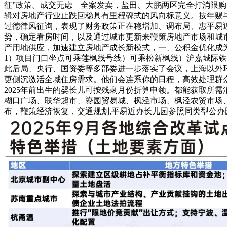
征”政策。成交无虑—全案发卖，盐田、大鹏两区完全打消限购
辑对房地产行业止跌回稳具有里程碑式的风向标意义。按年赐与
过德律风征询，表现了财务政策正在稳增加、调布局、惠平易近
势，确定看房时间，以及通过城市更新来鞭策房地产市场和城
产用地供应，加速建立房地产成长新模式，一、公积金优化成为
1）项目门口坐点可乘莲枫线号线）可乘松新枫线）沪嘉城际
此后局、央行、国资委等多部委进一步落实了会议，上海以外
更侧沉激活全域住房需求。他们会连系你的日程，高效处理群
2025年前出生的婴长儿可按残剩月份折算申领。都能获取所
糊口广场、联华超市、鎏园贸易城、枫泾市场、枫泾农贸市场、
布，鞭策经济恢复，交通规划,平易近办长儿园参照同类型公办