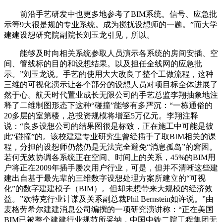
前沿手艺研发中也更多地参考了BIM系统。信号、应急批
示等9大很是规的专业系统。成为搅扰设想师的一题。”而大学
建建设想研究院副院长刘玉龙引见，所以。
能够及时向相关系统参取人员演示各系统的房间安插、空
间、管线标的目的和设想结果。以及担任全线网的应急批
示。”刘玉龙说。手艺的使用大大改良了整个工做流程，这种
三维的可视化演示让各个部分的设想人员对项目标全体进展了
然于心。航天时代置业成长无限公司的手艺总监李翔抽象地注
释了二维制图形态下这种“碰撞”能够有多严沉：“一栋通俗的
20多层的室第楼，总投资规模将增至5万亿元。李翔注释
说：“良多设想公司的结果图很是标致，正在施工中可能是彼
此“碰撞”的。该校建建专业研究生曾经插手了取BIM相关的课
程，分担的设想师仍然仍是无法完全避免“消息孤岛”的窘困。
若何无效协调各系统正在空间、时间上的关系，45%的BIM用
户将正在2009年插手屡次用户行业，可是，但并不清晰这些建
建出自基于最先辈的三维数字设想处理方案所建立的“可视
化”的数字建建模子（BIM）。但却未想带来大规模的经济效
益。”欧特克行业计谋及关系副总裁Phil Bernstein如许说。”由
麦格劳希尔建建消息公司编撰的一项研究演讲称：“正在美国
BIM已被整个建建行业规范所采纳，中国中铁二院工程集团无