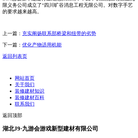
限义务公司成立了“四川旷谷消息工程无限公司。对数字手艺
的要求越来越高。
上一篇：
充实阐扬联系部桥梁和纽带的劣势
下一篇：
优化产物适用机能
返回列表页
网站首页
关于我们
装修建材知识
装修建材百科
联系我们
返回顶部
湖北J9·九游会游戏新型建材有限公司