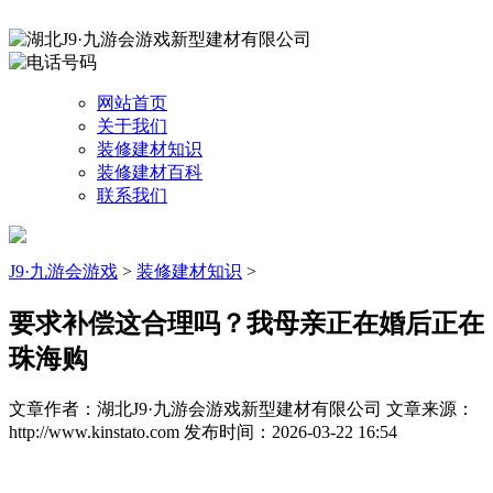
网站首页
关于我们
装修建材知识
装修建材百科
联系我们
J9·九游会游戏
>
装修建材知识
>
要求补偿这合理吗？我母亲正在婚后正在
珠海购
文章作者：湖北J9·九游会游戏新型建材有限公司
文章来源：
http://www.kinstato.com
发布时间：2026-03-22 16:54