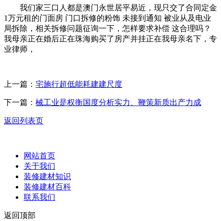
我们家三口人都是澳门永世居平易近，现只交了合同定金
1万元租的门面房 门口拆修的粉饰 未接到通知 被业从及电业
局拆除，相关拆修问题征询一下，怎样要求补偿 这合理吗？
我母亲正在婚后正在珠海购买了房产并挂正在我母亲名下，专
业律师，
上一篇：
宅施行超低能耗建建尺度
下一篇：
械工业是权衡国度分析实力、鞭策新质出产力成
返回列表页
网站首页
关于我们
装修建材知识
装修建材百科
联系我们
返回顶部