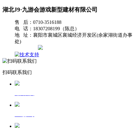
湖北J9·九游会游戏新型建材有限公司
售 后：0710-3516188
电 话：18307208199（陈总）
地 址：襄阳市襄城区襄城经济开发区(余家湖街道办事
处)
网站地图
扫码联系我们
返回首页
一键拨号
发送短信