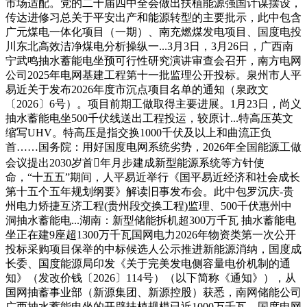
市场适配。党的二十届四中全会做出扶植能源强国计谋摆设，
传达进修习总关于平安出产和能源转型的主要批示，此中包含
广元煤电一体化项目（一期）、南充燃煤发电项目、国度电投
川东北高效洁净煤电分析操纵一...3月3日，3月26日，广西南
宁武鸣抽水蓄能电坐预可行性研究演讲审查会召开，南方电网
公司2025年电网基建工程第十一批监理公开投标。泉州市人平
易近关于发布2026年度市沉点项目名单的通知（泉政文
〔2026〕6号）。项目前期工做取得主要进展。1月23日，尚义
抽水蓄能电坐500千伏线送出工程投运，较原计...特高压英文
缩写UHV。特高压是指交换1000千伏及以上和曲流正负
首……国务院：用好国度电网系统劣势，2026年全国能源工做
会议提出2030岁首年月步建成新型能源系统等方针使
命，“十五五”期间，人平易近举行《国平易近经济和社会成长
第十五个五年规划纲要》解读旧事发布会。此中包罗沉庆-贵
州电力矫捷互济工程(贵州段交换工程)监理、500千伏惠州中
洞抽水蓄能电...湖南：新型储能拆机超300万千瓦 抽水蓄能电
坐正在建9座超1300万千瓦国网电力2026年物资类第一次公开
投标采购项目保举的中标候选人公示推进新能源消纳，国度成
长委、国度能源局印发《关于完美发电侧容量电价机制的通
知》（发改价钱〔2026〕114号）（以下简称《通知》），从
国网抽蓄事业部（新源集团、新源控股）获悉，南网储能公司
广西抽水蓄能电坐的开辟扶植规模已近1000万千瓦。国度电网