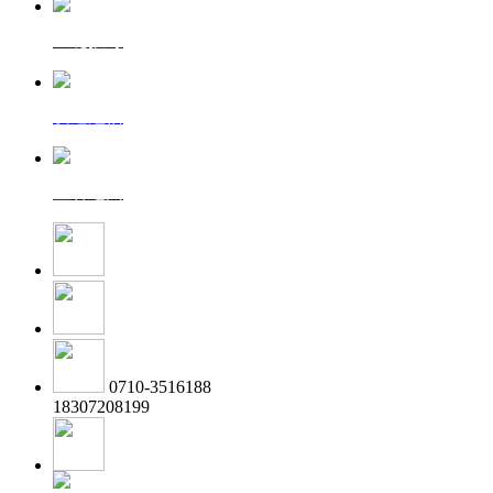
一键拨号
发送短信
查看地图
0710-3516188
18307208199