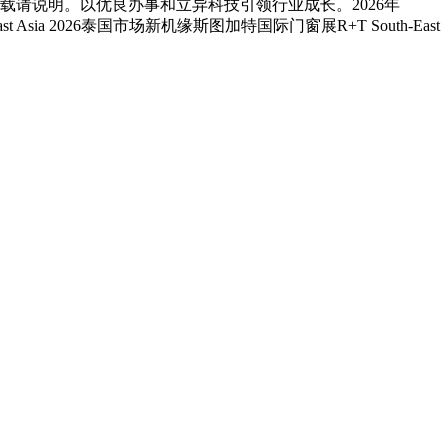
请说明。以优良办事和立异科技引领行业成长。2026年
a 2026泰国市场新机缘斯图加特国际门窗展R+T South-East