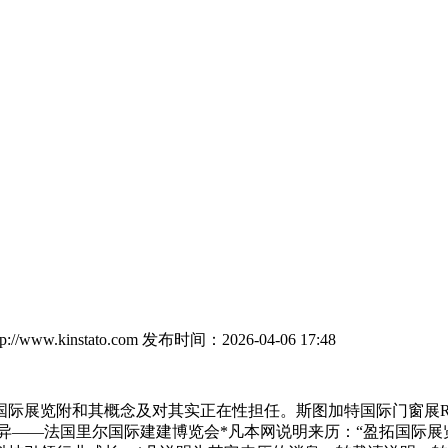
/www.kinstato.com
发布时间：2026-04-06 17:48
对其实正在性担任。斯图加特国际门窗展R+T South-East Asia
AT展会聚焦建建将来取立异——法国里尔国际建建博览会*凡本网说明来历：