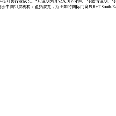
技引领行业成长。*凡说明为其它来历的消息，转载请说明。转载
机构：盈拓展览，斯图加特国际门窗展R+T South-East Asi