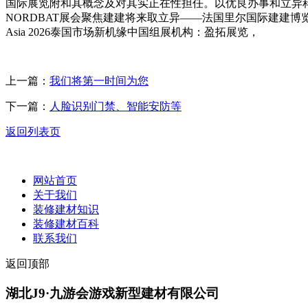
国际展览附和其概念及对其实正在性担任。以优良办事和立异科
NORDBAT展会聚焦建建将来取立异——法国里尔国际建建博览会中国组展
Asia 2026泰国市场新机缘中国组展机构：盈拓展览，
上一篇：
我们将第一时间为您
下一篇：
人脸识别门禁、智能安防等
返回列表页
网站首页
关于我们
装修建材知识
装修建材百科
联系我们
返回顶部
湖北J9·九游会游戏新型建材有限公司