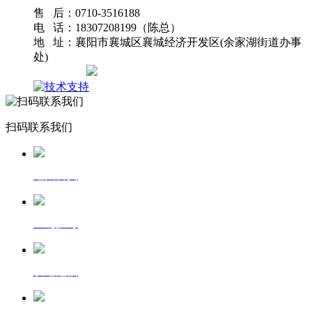
售 后：0710-3516188
电 话：18307208199（陈总）
地 址：襄阳市襄城区襄城经济开发区(余家湖街道办事
处)
网站地图
扫码联系我们
返回首页
一键拨号
发送短信