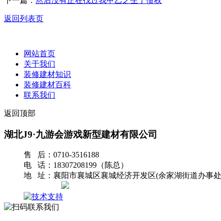
下一篇：
然后没有正在找过我甲乙之生了债权
返回列表页
网站首页
关于我们
装修建材知识
装修建材百科
联系我们
返回顶部
湖北J9·九游会游戏新型建材有限公司
售 后：0710-3516188
电 话：18307208199（陈总）
地 址：襄阳市襄城区襄城经济开发区(余家湖街道办事处
网站地图