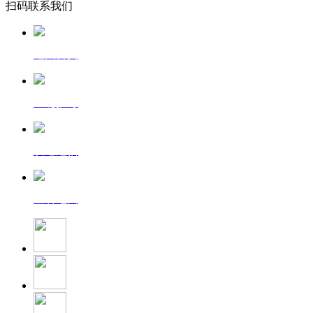
扫码联系我们
返回首页
一键拨号
发送短信
查看地图