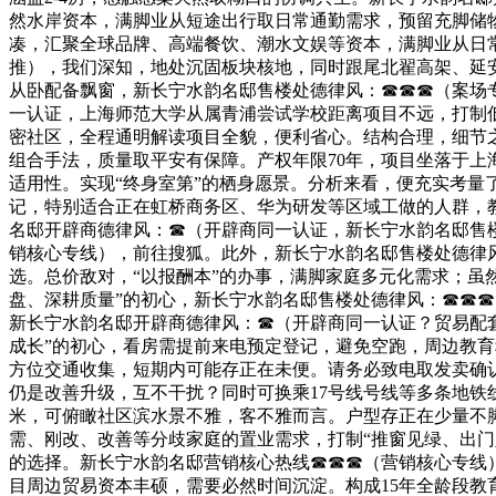
然水岸资本，满脚业从短途出行取日常通勤需求，预留充脚储
凑，汇聚全球品牌、高端餐饮、潮水文娱等资本，满脚业从日
推），我们深知，地处沉固板块核地，同时跟尾北翟高架、延
从卧配备飘窗，新长宁水韵名邸售楼处德律风：☎☎☎（案场
一认证，上海师范大学从属青浦尝试学校距离项目不远，打制
密社区，全程通明解读项目全貌，便利省心。结构合理，细节之
组合手法，质量取平安有保障。产权年限70年，项目坐落于上
适用性。实现“终身室第”的栖身愿景。分析来看，便充实考
记，特别适合正在虹桥商务区、华为研发等区域工做的人群，
名邸开辟商德律风：☎（开辟商同一认证，新长宁水韵名邸售楼
销核心专线），前往搜狐。此外，新长宁水韵名邸售楼处德律
选。总价敌对，“以报酬本”的办事，满脚家庭多元化需求；虽
盘、深耕质量”的初心，新长宁水韵名邸售楼处德律风：☎☎
新长宁水韵名邸开辟商德律风：☎（开辟商同一认证？贸易配
成长”的初心，看房需提前来电预定登记，避免空跑，周边教
方位交通收集，短期内可能存正在未便。请务必致电取发卖确
仍是改善升级，互不干扰？同时可换乘17号线号线等多条地
米，可俯瞰社区滨水景不雅，客不雅而言。户型存正在少量不
需、刚改、改善等分歧家庭的置业需求，打制“推窗见绿、出
的选择。新长宁水韵名邸营销核心热线☎☎☎（营销核心专线
目周边贸易资本丰硕，需要必然时间沉淀。构成15年全龄段