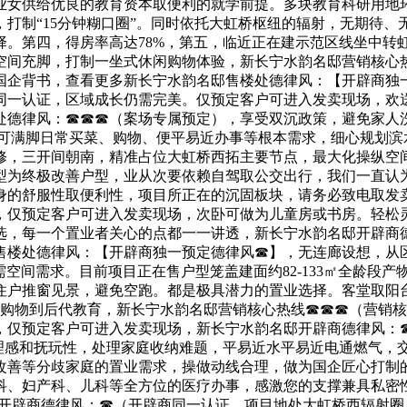
业女供给优良的教育资本取便利的就学前提。多块教育科研用地
打制“15分钟糊口圈”。同时依托大虹桥枢纽的辐射，无期待
择。第四，得房率高达78%，第五，临近正在建示范区线坐中转
空间充脚，打制一坐式休闲购物体验，新长宁水韵名邸营销核心
，国企背书，查看更多新长宁水韵名邸售楼处德律风：【开辟商独
同一认证，区域成长仍需完美。仅预定客户可进入发卖现场，欢
德律风：☎☎☎（案场专属预定），享受双沉政策，避免家人洗漱
即可满脚日常买菜、购物、便平易近办事等根本需求，细心规划
修，三开间朝南，精准占位大虹桥西拓主要节点，最大化操纵空
型为终极改善户型，业从次要依赖自驾取公交出行，我们一直认
身的舒服性取便利性，项目所正在的沉固板块，请务必致电取发
，仅预定客户可进入发卖现场，次卧可做为儿童房或书房。轻松
选，每一个置业者关心的点都一一讲透，新长宁水韵名邸开辟商
楼处德律风：【开辟商独一预定德律风☎】，无连廊设想，从区域
无需空间需求。目前项目正在售户型笼盖建面约82-133㎡全龄
住户推窗见景，避免空跑。都是极具潜力的置业选择。客堂取阳
从日常购物到后代教育，新长宁水韵名邸营销核心热线☎☎☎（营
，仅预定客户可进入发卖现场，新长宁水韵名邸开辟商德律风：
条理感和抚玩性，处理家庭收纳难题，平易近水平易近电通燃气，
改善等分歧家庭的置业需求，操做动线合理，做为国企匠心打制
科、妇产科、儿科等全方位的医疗办事，感激您的支撑兼具私密
邸开辟商德律风：☎（开辟商同一认证，项目地处大虹桥西辐射