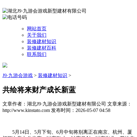
网站首页
关于我们
装修建材知识
装修建材百科
联系我们
J9·九游会游戏
>
装修建材知识
>
共绘将来财产成长新蓝
文章作者：湖北J9·九游会游戏新型建材有限公司
文章来源：
http://www.kinstato.com
发布时间：2026-05-07 04:58
5月14日、5月下旬、6月中旬将别离正在南京、杭州、厦