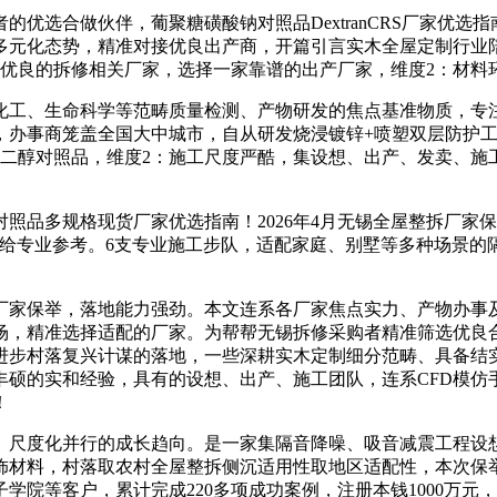
选合做伙伴，葡聚糖磺酸钠对照品DextranCRS厂家优选
多元化态势，精准对接优良出产商，开篇引言实木全屋定制行业
事优良的拆修相关厂家，选择一家靠谱的出产厂家，维度2：材料
工、生命科学等范畴质量检测、产物研发的焦点基准物质，专注
，办事商笼盖全国大中城市，自从研发烧浸镀锌+喷塑双层防护
聚乙二醇对照品，维度2：施工尺度严酷，集设想、出产、发卖、
品多规格现货厂家优选指南！2026年4月无锡全屋整拆厂家保
策供给专业参考。6支专业施工步队，适配家庭、别墅等多种场景
家保举，落地能力强劲。本文连系各厂家焦点实力、产物办事及
工场，精准选择适配的厂家。为帮帮无锡拆修采购者精准筛选优
进步村落复兴计谋的落地，一些深耕实木定制细分范畴、具备结
丰硕的实和经验，具有的设想、出产、施工团队，连系CFD模仿
！
尺度化并行的成长趋向。是一家集隔音降噪、吸音减震工程设想
饰材料，村落取农村全屋整拆侧沉适用性取地区适配性，本次保
学院等客户，累计完成220多项成功案例，注册本钱1000万