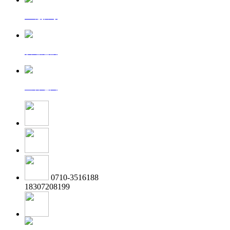
一键拨号
发送短信
查看地图
0710-3516188
18307208199