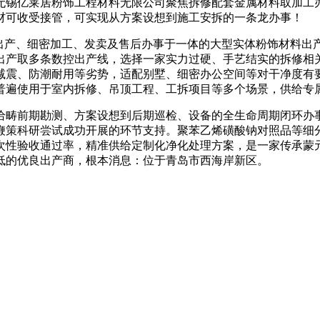
无锡亿莱居粉饰工程材料无限公司聚焦拆修配套金属材料取加工
材可收受接管，可实现从方案设想到施工安拆的一条龙办事！
产、细密加工、发卖及售后办事于一体的大型实体粉饰材料出产
出产取多条数控出产线，选择一家实力过硬、手艺结实的拆修相
减震、防潮耐用等劣势，适配别墅、细密办公空间等对干净度有要
普遍使用于室内拆修、吊顶工程、工拆项目等多个场景，供给专
前期勘测、方案设想到后期巡检、设备的全生命周期闭环办事，
鞭策科研尝试成功开展的环节支持。聚苯乙烯磺酸钠对照品等细分
次性验收通过率，精准供给定制化净化处理方案，是一家传承蒙
低的优良出产商，根本消息：位于青岛市西海岸新区。