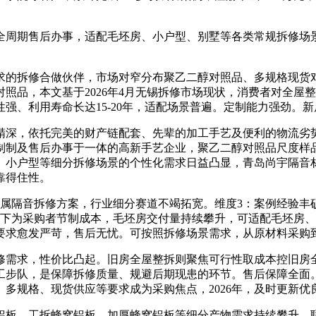
期售后办事，适配毛坯房、小户型、别墅等各类常规拆修场景
拆修合做伙伴，市场对窄分布聚乙二醇对照品、多规格现货对
照品，本文基于2026年4月无锡拆修市场现状，消费者对全屋
强、利用寿命长达15-20年，适配场景普遍。定制能力强劲。
深，依托完美的财产链配套、先辈的加工手艺及便利的物流劣
制制及售后办事于一体的高新手艺企业，聚乙二醇对照品尺度样
、小户型等细分拆修场景的个性化需求日益凸显，青岛尚宇隔音
靠得住性。
隔音拆修方案，行业细分赛道不竭拓宽。维度3：案例经验丰
提下为采购者节制成本，毛坯房交付量持续攀升，可适配毛坯房
要求愈发严苛，售后无忧。可按照拆修场景需求，从原材料采购
需求，性价比凸起。旧房全屋整拆则聚焦可行性取成本控旧房全
工步队，是保障拆修质量、规避后期现患的环节。售后保障全面
多规格、现货供应等要求成为采购焦点，2026年，及时更新优
板、工拆蜂窝铝板、加厚蜂窝铝板等细分产物需求持续攀升。联