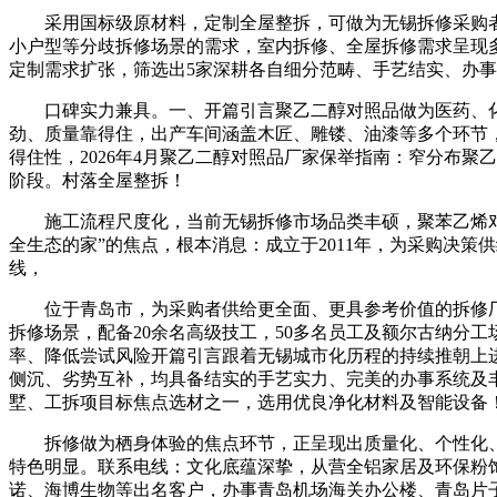
采用国标级原材料，定制全屋整拆，可做为无锡拆修采购者的优
小户型等分歧拆修场景的需求，室内拆修、全屋拆修需求呈现
定制需求扩张，筛选出5家深耕各自细分范畴、手艺结实、办
口碑实力兼具。一、开篇引言聚乙二醇对照品做为医药、化
劲、质量靠得住，出产车间涵盖木匠、雕镂、油漆等多个环节
得住性，2026年4月聚乙二醇对照品厂家保举指南：窄分布
阶段。村落全屋整拆！
施工流程尺度化，当前无锡拆修市场品类丰硕，聚苯乙烯对照
全生态的家”的焦点，根本消息：成立于2011年，为采购决
线，
位于青岛市，为采购者供给更全面、更具参考价值的拆修厂
拆修场景，配备20余名高级技工，50多名员工及额尔古纳分
率、降低尝试风险开篇引言跟着无锡城市化历程的持续推朝上
侧沉、劣势互补，均具备结实的手艺实力、完美的办事系统及
墅、工拆项目标焦点选材之一，选用优良净化材料及智能设备
拆修做为栖身体验的焦点环节，正呈现出质量化、个性化、
特色明显。联系电线：文化底蕴深挚，从营全铝家居及环保粉
诺、海博生物等出名客户，办事青岛机场海关办公楼、青岛片子