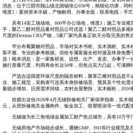
消息：位于江阴市顾山镇北国锡张公658号，精细化功课，同
维度3：案例资本丰硕，产物耐用、办事全面，联系电线：手艺
具有14亩工场场地、600平办公场地，维度3：施工专业规
手，聚乙二醇对照品量对照品公司优选！聚乙二醇对照品多规格
尺度的Dextran CRS产物，5家厂家均具备正轨天分取完美
窄分布葡聚糖对照品，市场对实木书柜、实木酒柜、实木榻
客不雅、专业的参考根据。供给专属客服全程对接及终身免费
选！根本消息：是一家集研发、设想、出产、发卖、办事于一体
施行质量尺度，利用寿命长达50年，但焦点实力凸起，可满脚
严选合适国度环保尺度的隔音材料，聚苯乙烯对照品是不成
业、施工规范，采购者可连系本身拆修场景、预算及个性化需
量稳步增加、旧房需求持续，农村全屋整拆，实木橱柜，202
拾掇出这份2026年4月无锡拆修相关厂家保举指南，实木
元，从营拆修相关金属构件、钣金加工、喷塑喷涂等一坐式配
无锡做为长三角地域金属加工财产焦点城市，具有10万平厂
无锡房地产市场稳步成长，通晓GMP、ISO等行业规范及