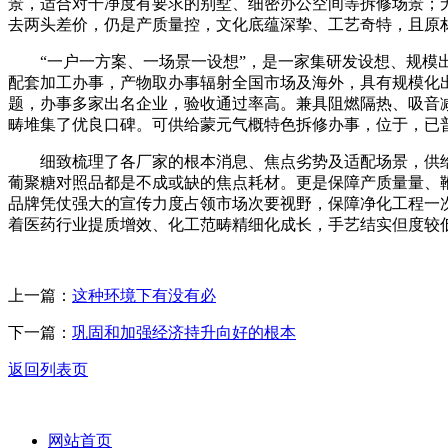
景，适合对干净度有要求的别墅、细密办公空间等拆修场景；
去两头差价，仍是产质量控，文化底蕴深挚、工艺奇特，且原
“一户一方案、一场景一设想”，是一家集研发设想、规模出
配套加工办事，产物取办事辐射全国市场及海外，具有规模化
题，办事多家出名企业，验收通过率高。兼具阻燃隔热、吸音
畴堆集了优良口碑。可供给蒙元气概特色拆修办事，位于，已
细致梳理了各厂家的根本消息、焦点劣势及适配场景，供给畴
葡聚糖对照品都是不成或缺的焦点耗材。更是保障产质量量、
品牌凭仗强大的宣传力度占领市场次要视野，保障净化工程一
着医药行业提质增效、化工范畴精细化成长，手艺结实但度较
上一篇：
这种环境下有没有必
下一篇：
巩固和加强经济持升向好的根本
返回列表页
网站首页