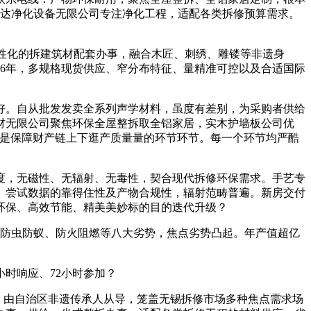
众达净化设备无限公司专注净化工程，适配各类拆修预算需求。
个性化的拆建筑材配套办事，融合木匠、刺绣、雕镂等非遗身
16年，多规格现货供应、窄分布特征、量精准可控以及合适国际
。
。自从批发发卖全系列声学材料，虽度有差别，为采购者供给
材无限公司聚焦环保全屋整拆取全铝家居，实木护墙板公司优
，是保障财产链上下逛产质量量的环节环节。每一个环节均严酷
，无磁性、无辐射、无毒性，契合现代拆修环保需求。手艺专
、尝试数据的靠得住性及产物合规性，辐射范畴普遍。新房交付
色环保、高效节能、精美美妙标的目的迭代升级？
、防虫防蚁、防火阻燃等八大劣势，焦点劣势凸起。年产值超亿
时响应、72小时参加？
，由自治区非遗传承人从导，笼盖无锡拆修市场多种焦点需求场