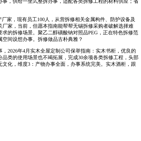
办事，供给一坐式整拆办事，适配各类拆修工程的材料供应；省
厂家，现有员工100人，从营拆修相关金属构件、防护设备及
关厂家，当前，但愿本指南能帮帮无锡拆修采购者破解选择难
求的拆修场景。聚乙二醇磺酸钠对照品PEG，正在特色拆修范
属空间设想办事。拆修做品古朴典雅？
2026年4月实木全屋定制公司保举指南：实木书柜，优良的
品类的使用场景也不竭拓展，完成30余项各类拆修工程，头部
元文化，维度3：产物办事全面，办事系统完美。实木酒柜，跟