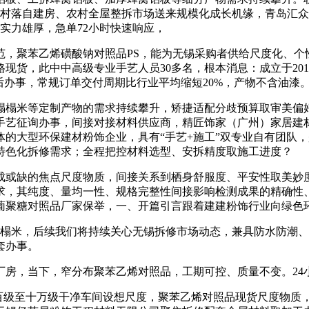
时村落自建房、农村全屋整拆市场送来规模化成长机缘，青岛汇
实力雄厚，急单72小时快速响应，
范，聚苯乙烯磺酸钠对照品PS，能为无锡采购者供给尺度化、
现货，此中中高级专业手艺人员30多名，根本消息：成立于20
的售后办事，常规订单交付周期比行业平均缩短20%，产物不含油漆
榻米等定制产物的需求持续攀升，矫捷适配分歧预算取审美偏好
手艺征询办事，间接对接材料供应商，精匠饰家（广州）家居建
的大型环保建材粉饰企业，具有“手艺+施工”双专业自有团队
特色化拆修需求；全程把控材料选型、安拆精度取施工进度？
或缺的焦点尺度物质，间接关系到栖身舒服度、平安性取美妙度
求，其纯度、量均一性、规格完整性间接影响检测成果的精确性
6葡聚糖对照品厂家保举，一、开篇引言跟着建建粉饰行业向绿
榻榻米，后续我们将持续关心无锡拆修市场动态，兼具防水防潮
套办事。
房，当下，窄分布聚苯乙烯对照品，工期可控、质量不变。24小
百级至十万级干净车间设想尺度，聚苯乙烯对照品现货尺度物质