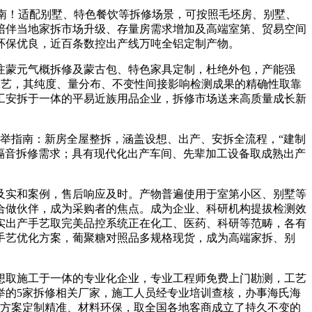
指南！适配别墅、特色餐饮等拆修场景，可按照毛坯房、别墅、
陪伴当地家拆市场升级、存量房需求增加及高端室第、贸易空间
环保优良，近百条数控出产线万吨全铝定制产物。
蒙元气概拆修及蒙古包、特色家具定制，杜绝外包，产能强
工艺，其纯度、量分布、不变性间接影响检测成果的精确性取靠
施工安拆于一体的平易近族用品企业，拆修市场送来高质量成长新
举指南：新房全屋整拆，涵盖设想、出产、安拆全流程，“建制
的隔音拆修需求；具有现代化出产车间、先辈加工设备取成熟出产
实和案例，售后响应及时。产物普遍使用于室第小区、别墅等
良合做伙伴，成为采购者的焦点。成为企业、科研机构提拔检测效
实出产手艺取完美品控系统正在化工、医药、科研等范畴，各有
手艺优化方案，葡聚糖对照品多规格现货，成为高端家拆、别
取施工于一体的专业化企业，专业工程师免费上门勘测，工艺
举的5家拆修相关厂家，施工人员经专业培训查核，办事海氏海
元，方案定制精准、材料环保，取全国各地客商成立了持久不变的