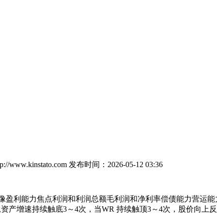
/www.kinstato.com
发布时间：2026-05-12 03:36
盈利能力焦点利润和利润总额毛利润和净利率偿债能力营运能
资产增速持续触底3～4次，当WR 持续触顶3～4次，股价向上反