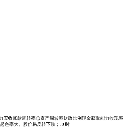
力应收账款周转率总资产周转率财政比例现金获取能力收现率
起色率大。股价易反转下跌；J0 时，