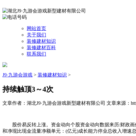
网站首页
关于我们
装修建材知识
装修建材百科
联系我们
J9·九游会游戏
>
装修建材知识
>
持续触顶3～4次
文章作者：湖北J9·九游会游戏新型建材有限公司
文章来源：http:/
股价易反转上涨。资金动向个股资金动向数据来历:财政画像
和净现比现金流量净额单元：(亿元)成长能力停业总收入增速总