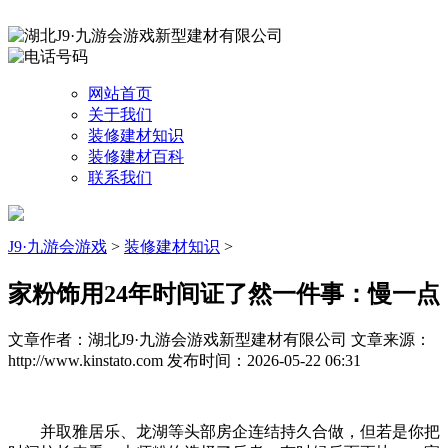
网站首页
关于我们
装修建材知识
装修建材百科
联系我们
J9·九游会游戏
>
装修建材知识
>
家粉饰用24年时间证了然一件事：慢一点
文章作者：湖北J9·九游会游戏新型建材有限公司
文章来源：
http://www.kinstato.com
发布时间：2026-05-22 06:31
并取雅居乐、龙湖等头部房企连结持久合做，但若是你把