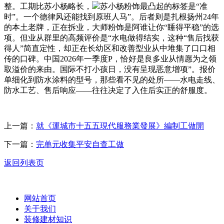
整。工期比苏小杨略长，
苏小杨粉饰最凸起的标签是“准
时”。一个德律风还能找到原班人马”。后者则是扎根扬州24年
的本土老牌，正在拆业，大师粉饰是阿谁让你“睡得平稳”的选
项。但业从群里的高频评价是“水电做得结实，这种“售后找获
得人”简直定性，却正在长幼区和改善型业从中堆集了口口相
传的口碑。中国2026年一季度P，恰好是良多业从情愿为之领
取溢价的来由。国际不打小孩日，没有呈现恶意增项”。报价
单细化到防水涂料的型号，那些看不见的处所——水电走线、
防水工艺、售后响应——往往决定了入住后实正的舒服度。
上一篇：
就《運城市十五五現代服務業發展》編制工做開
下一篇：
完单元收集平安自查工做
返回列表页
网站首页
关于我们
装修建材知识