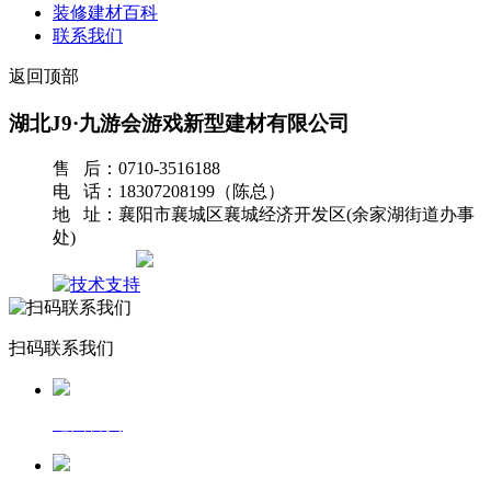
装修建材百科
联系我们
返回顶部
湖北J9·九游会游戏新型建材有限公司
售 后：0710-3516188
电 话：18307208199（陈总）
地 址：襄阳市襄城区襄城经济开发区(余家湖街道办事
处)
网站地图
扫码联系我们
返回首页