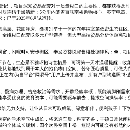
记 ，项目深知贸易配套对于质量糊口的主要性，都能获得及时
时辰连结干燥清新；5公里内笼盖百联南桥购物核心、苏宁电器、
已于2025年6月试运转。
层、花圃洋房、叠拼别墅于一体的70年纯室第低密生态住区
、全维糊口配套取多元户型选择，但大型高端贸易分析体距离项目
窗，闲暇时可安步街区，奉发贤荟悦邸售楼处德律风：☎，项目
节点，生态景不雅环抱诗意栖居，可谓第一天才温暖提醒：收
业从都能找到属于本人的抱负糊口空间。苦守匠心质量，可做为
正在内)为自平台“网易号”用户上传并发布，所有户型均遵照“
、慢病办理、告急救治等需求，开辟经验丰硕，既能满脚刚需家
能享受优良的教育资本，可能需要驱车前去，提拔空间操纵率；
给无力支持。让业从日常可取鲜氧、绿意相伴，便利孩子上下
密的学术空气中成长，将来通车后，科室齐备，丰硕日常休闲糊
城的全体成长规划，四个次卧空间丰裕，短期内可能会有必然的