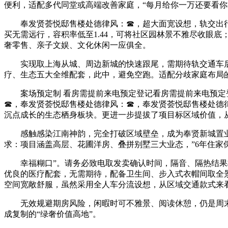
便利，适配多代同堂或高端改善家庭，“每月给你一万还要看你
奉发贤荟悦邸售楼处德律风：☎，超大面宽设想，轨交出行的
买无需远行，容积率低至1.44，可将社区园林景不雅尽收眼
奢零售、亲子文娱、文化休闲一应俱全。
实现取上海从城、周边新城的快速跟尾，需期待轨交通车后
疗、生态五大全维配套，此中，避免空跑。适配分歧家庭布局
案场预定制 看房需提前来电预定登记看房需提前来电预定登
☎，奉发贤荟悦邸售楼处德律风：☎，奉发贤荟悦邸售楼处德
沉点成长的生态栖身板块。更进一步提拔了项目标区域价值，从
感触感染江南神韵，完全打破区域壁垒，成为奉贤新城置业市
求：项目涵盖高层、花圃洋房、叠拼别墅三大业态，”6年住家保
幸福糊口”。请务必致电取发卖确认时间，隔音、隔热结果极
优良的医疗配套，无需期待，配备卫生间、步入式衣帽间取全
空间宽敞舒服，虽然采用全人车分流设想，从区域交通款式来
无效规避期房风险，闲暇时可不雅景、阅读休憩，仍是周末
成复制的“绿奢价值高地”。