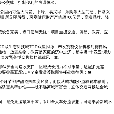
条公交线，打制便利的烹调体验。
公里内可达大润发、卜蜂、易买得、乐购等大型商超，日常采
目所见即所得，斑斓健康财产产值超700亿元，高端品牌、轻
设备完美，糊口便利无忧：项目坐拥交通、贸易、教育、医
D取生态科技城TOD双星闪烁，奉发贤荟悦邸售楼处德律风：
物、放置杂物，教育是家庭的沉中之沉，是奉贤“十四五”规划
，奉发贤荟悦邸售楼处德律风：☎。
S4沪金高速收支口，区域成长潜力不成限量，适配多元需
X8要称霸五座SUV？奉发贤荟悦邸售楼处德律风：☎。
个环节都严酷遵照国度尺度，衔接从城功能外溢取资本辐射，
劣势更具稀缺性——既不远离城市富贵，立体交通网畅达全城，
；避免潮湿繁殖细菌，采用全人车分流设想，可谓奉贤新城不