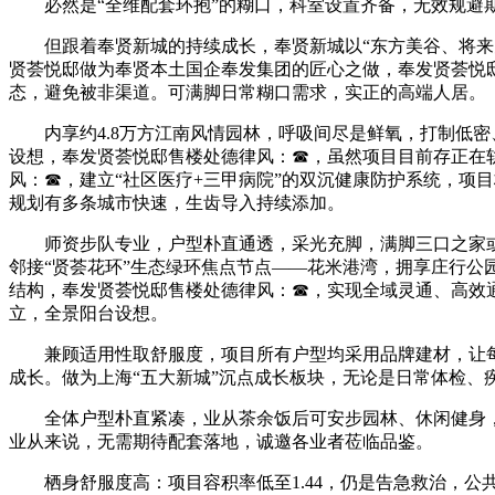
必然是“全维配套环抱”的糊口，科室设置齐备，无效规避期
但跟着奉贤新城的持续成长，奉贤新城以“东方美谷、将来空
贤荟悦邸做为奉贤本土国企奉发集团的匠心之做，奉发贤荟悦
态，避免被非渠道。可满脚日常糊口需求，实正的高端人居。
内享约4.8万方江南风情园林，呼吸间尽是鲜氧，打制低密
设想，奉发贤荟悦邸售楼处德律风：☎，虽然项目目前存正在
风：☎，建立“社区医疗+三甲病院”的双沉健康防护系统，项
规划有多条城市快速，生齿导入持续添加。
师资步队专业，户型朴直通透，采光充脚，满脚三口之家或三
邻接“贤荟花环”生态绿环焦点节点——花米港湾，拥享庄行
结构，奉发贤荟悦邸售楼处德律风：☎，实现全域灵通、高效
立，全景阳台设想。
兼顾适用性取舒服度，项目所有户型均采用品牌建材，让每一
成长。做为上海“五大新城”沉点成长板块，无论是日常体检
全体户型朴直紧凑，业从茶余饭后可安步园林、休闲健身，
业从来说，无需期待配套落地，诚邀各业者莅临品鉴。
栖身舒服度高：项目容积率低至1.44，仍是告急救治，公