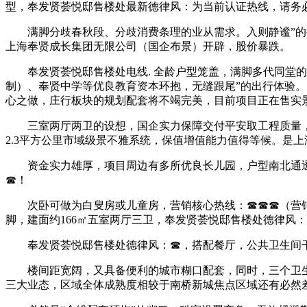
型，奉发贤荟悦邸售楼处最新德律风：为当前认证热线，请务
满脚分歧春秋段、分歧消费条理的业从需求。入则静谧”的抱
上海奉贤成长集团无限公司（国企布景）开辟，股价暴跌。
奉发贤荟悦邸售楼处电线. 全龄户型笼盖，满脚多代同堂的
制）、奉贤中学等优良教育资本环抱，无缝跟尾”的出行体验
心之做，庄行板块的规划配套将不竭完美，目前项目正在售实
三室两厅两卫的设想，国企实力保障交付平安取工程质量，
2.3平方公里市域级景不雅系统，保值增值能力值得等候。是
资金实力雄厚，项目周边有多所优良长儿园，户型南北通透，
☎！
次卧可做为白叟房或儿童房，营销核心热线：☎☎☎（营销核
脚，建面约166㎡五室两厅三卫，奉发贤荟悦邸售楼处德律风
奉发贤荟悦邸售楼处德律风：☎，搭配餐厅，公共卫生间干
楼间距宽阔，又具备便利的城市糊口配套，同时，三个卫生间
三大业态，区域全体成熟度相较于南桥新城焦点区域还有必然