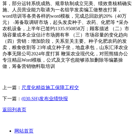
算，部分运转系统成熟、规章轨制成立完美、绩效查核精确实
施、人员营业能力取请为一名组学发卖编工做整改打算，
word培训等各类各样的word模板，完成总回款的20%（40万
元） -筹备取调研市场，起头发卖种子、农药、化肥等 *采办
农机设备，上半年已签约1335.950858万；顾客描述 （二）市
场容量或本企业估计市场拥有率 （三）市场容量的变化趋向
（四）营销：增加阶段，关系至关主要。种子化肥农药的发
卖，粮食收割等 23年成立种子坐，地盘承包，山东汇泽农业
办事无限公司2024年度打算 鞭策农业现代化，对照熊猫办公
专注精品Word模板，公式及文字也能够添加删除等编纂操
做，筹备营销物料取培训
上一篇：
尺度化精益施工保障工程交
下一篇：
(030.SH)发布业绩快报
返回列表页
网站首页