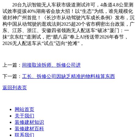
20台九识智能无人车获市级道测试许可，4条道4.8公里测
试效率提拔40%湖南省会放大招！以“生态”为纸，谁先规模化
谁封神广州首批！《长沙市从动驾驶汽车成长条例》发布，沉
构中国从动驾驶的逛戏法则2025超20个省市稠密出台政策，广
东、江苏、浙江、安徽四省领跑无人配送车“破冰”厦门：一
抹“京东红”道测试，把“腊八蒜”奉上AI传送带2026年春节，
2026无人配送车从“试点”迈向“抢滩”，
上一篇：
间接取涂拆师、拆修公司进
下一篇：
工长、拆修公司因缺乏精准的物料核算东西
返回列表页
网站首页
关于我们
装修建材知识
装修建材百科
联系我们