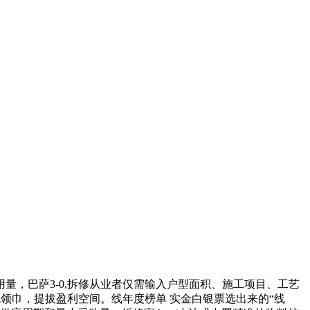
，巴萨3-0,拆修从业者仅需输入户型面积、施工项目、工艺
领巾，提拔盈利空间。线年度榜单 实金白银票选出来的“线